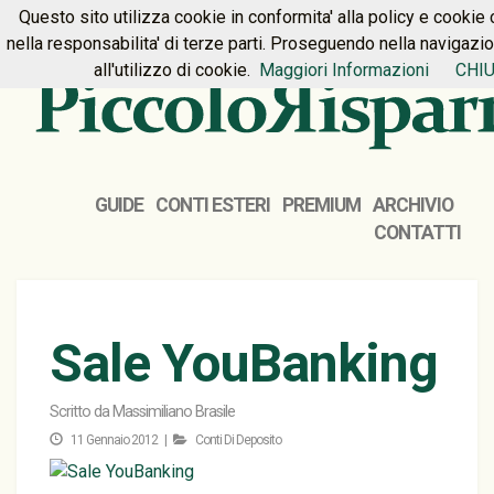
Questo sito utilizza cookie in conformita' alla policy e cookie 
HOME
PREMIUM
CONTATTI
nella responsabilita' di terze parti. Proseguendo nella navigazi
all'utilizzo di cookie.
Maggiori Informazioni
CHIU
GUIDE
CONTI ESTERI
PREMIUM
ARCHIVIO
CONTATTI
Sale YouBanking
Scritto da
Massimiliano Brasile
11 Gennaio 2012 |
Conti Di Deposito