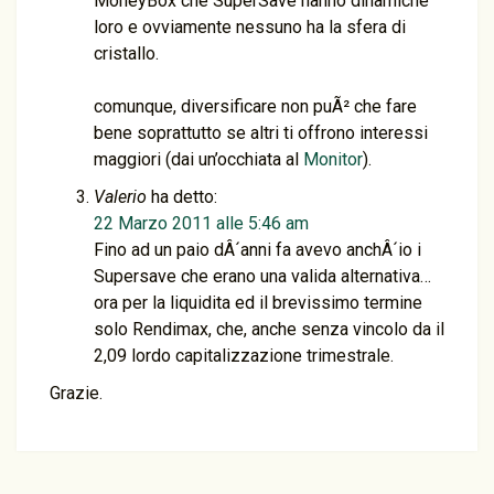
MoneyBox che SuperSave hanno dinamiche
loro e ovviamente nessuno ha la sfera di
cristallo.
comunque, diversificare non puÃ² che fare
bene soprattutto se altri ti offrono interessi
maggiori (dai un’occhiata al
Monitor
).
Valerio
ha detto:
22 Marzo 2011 alle 5:46 am
Fino ad un paio dÂ´anni fa avevo anchÂ´io i
Supersave che erano una valida alternativa…
ora per la liquidita ed il brevissimo termine
solo Rendimax, che, anche senza vincolo da il
2,09 lordo capitalizzazione trimestrale.
Grazie.