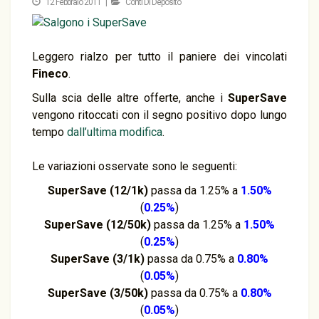
12 Febbraio 2011 |
Conti Di Deposito
Leggero rialzo per tutto il paniere dei vincolati
Fineco
.
Sulla scia delle altre offerte, anche i
SuperSave
vengono ritoccati con il segno positivo dopo lungo
tempo
dall’ultima modifica
.
Le variazioni osservate sono le seguenti:
SuperSave (12/1k)
passa da 1.25% a
1.50%
(
0.25%
)
SuperSave (12/50k)
passa da 1.25% a
1.50%
(
0.25%
)
SuperSave (3/1k)
passa da 0.75% a
0.80%
(
0.05%
)
SuperSave (3/50k)
passa da 0.75% a
0.80%
(
0.05%
)