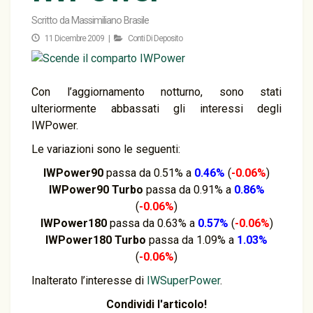
Scritto da
Massimiliano Brasile
11 Dicembre 2009 |
Conti Di Deposito
Con l’aggiornamento notturno, sono stati
ulteriormente abbassati gli interessi degli
IWPower.
Le variazioni sono le seguenti:
IWPower90
passa da 0.51% a
0.46%
(
-0.06%
)
IWPower90 Turbo
passa da 0.91% a
0.86%
(
-0.06%
)
IWPower180
passa da 0.63% a
0.57%
(
-0.06%
)
IWPower180 Turbo
passa da 1.09% a
1.03%
(
-0.06%
)
Inalterato l’interesse di
IWSuperPower
.
Condividi l'articolo!