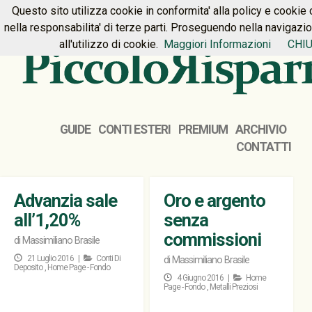
Questo sito utilizza cookie in conformita' alla policy e cookie 
HOME
PREMIUM
CONTATTI
nella responsabilita' di terze parti. Proseguendo nella navigazi
all'utilizzo di cookie.
Maggiori Informazioni
CHIU
GUIDE
CONTI ESTERI
PREMIUM
ARCHIVIO
CONTATTI
Advanzia sale
Oro e argento
all’1,20%
senza
commissioni
di
Massimiliano Brasile
21 Luglio 2016 |
Conti Di
di
Massimiliano Brasile
Deposito
,
Home Page - Fondo
4 Giugno 2016 |
Home
Page - Fondo
,
Metalli Preziosi