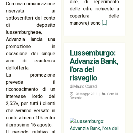
dire, di reperimento
Con una comunicazione
delle cifre richieste a
riservata ai
copertura delle
sottoscrittori del conto
manovre) sono
[…]
di deposito
lussemburghese,
Advanzia lancia una
promozione in
Lussemburgo:
occasione dei cinque
Advanzia Bank,
anni di esistenza
dell’offerta.
l’ora del
La promozione
risveglio
prevede il
di
Mauro Corradi
riconoscimento di un
28 Maggio 2011 |
Conti Di
interesse lordo del
Deposito
2,55%, per tutti i clienti
che avranno versato in
conto almeno 10k entro
il prossimo 16 agosto.
Il periodo relativo al