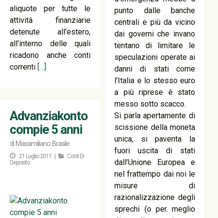
aliquote per tutte le
punto dalle banche
attività finanziarie
centrali e più da vicino
detenute all’estero,
dai governi che invano
all’interno delle quali
tentano di limitare le
ricadono anche conti
speculazioni operate ai
correnti
[…]
danni di stati come
l’Italia e lo stesso euro
a più riprese è stato
messo sotto scacco.
Advanziakonto
Si parla apertamente di
compie 5 anni
scissione della moneta
unica, si paventa la
di
Massimiliano Brasile
fuori uscita di stati
21 Luglio 2011 |
Conti Di
dall’Unione Europea e
Deposito
nel frattempo dai noi le
misure di
razionalizzazione degli
sprechi (o per meglio