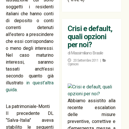
soggetti i residenti
italiani che hanno conti
di deposito o conti
Crisi e default,
correnti detenuti
all’estero a prescindere
quali opzioni
che essi corrispondano
per noi?
o meno degli interessi.
di
Massimiliano Brasile
Nel caso maturino
20 Settembre 2011 |
interessi, saranno
Opinioni
tassati anch’essi
secondo quanto già
illustrato
in quest’altra
guida
.
Abbiamo assistito alla
La patrimoniale-Monti
recente escalation
Il precedente DL
delle misure
“Salva-Italia” aveva
preventive, correttive e
stabilito le seguenti
d’emergenza messe a