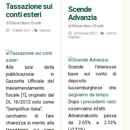
Tassazione sui
Scende
conti esteri
Advanzia
di
Massimiliano Brasile
di
Massimiliano Brasile
14 Aprile 2012 |
Opinioni
29 Gennaio 2012 |
Conti Di
Deposito
Scende l’interesse
Alla luce della
base sul conto di
pubblicazione in
deposito
Gazzetta Ufficiale del
lussemburghese che
maxiemendamento
seguiamo da tempo
.
fiscale [1], originato dal
Dopo i
precedenti rialzi
DL 16/2012 noto come
osserviamo infatti:
“Semplifica-Italia“,
Advanziakonto passa
cerchiamo di fare
da 2.65% a 2.33%
chiarezza in merito alla
(-0.32%)
tassazione cui sono