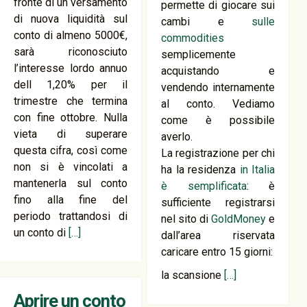
fronte di un versamento
permette di giocare sui
di nuova liquidità sul
cambi e
sulle
conto di almeno 5000€,
commodities
sarà riconosciuto
semplicemente
l’interesse lordo annuo
acquistando e
dell 1,20% per il
vendendo internamente
trimestre che termina
al conto. Vediamo
con fine ottobre. Nulla
come è possibile
vieta di superare
averlo.
questa cifra, così come
La registrazione per chi
non si è vincolati a
ha la residenza
in Italia
mantenerla sul conto
è semplificata
: è
fino alla fine del
sufficiente registrarsi
periodo trattandosi di
nel sito di
GoldMoney
e
un conto di
[…]
dall’area riservata
caricare entro 15 giorni:
la scansione
[…]
Aprire un conto