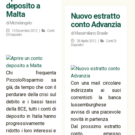
deposito a
Malta
Nuovo estratto
conto Advanzia
di
Michelangelo
13 Dicembre 2012 |
Conti
di
Massimiliano Brasile
Di Deposito
28 Aprile 2012 |
Conti Di
Deposito
Chi frequenta
PiccoloRisparmio sa
Con una mail circolare
già, da tempo che con il
indirizzata ai suoi
perdurare della crisi sul
correntisti la banca
debito e i bassi tassi
lussemburghese
della BCE, tutti i conti di
avvisa di una piacevole
deposito in Italia hanno
novità in partenza.
progressivamente
Dal prossimo estratto
ridotto i loro interessi e
conto, emesso