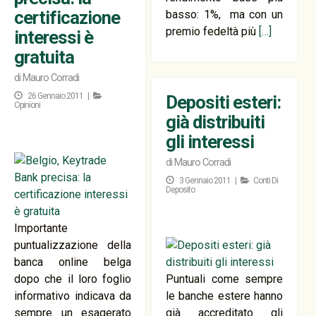
certificazione
basso: 1%, ma con un
premio fedeltà più
[…]
interessi è
gratuita
di
Mauro Corradi
26 Gennaio 2011 |
Depositi esteri:
Opinioni
già distribuiti
gli interessi
di
Mauro Corradi
3 Gennaio 2011 |
Conti Di
Deposito
Importante
puntualizzazione della
banca online belga
dopo che il loro foglio
Puntuali come sempre
informativo indicava da
le banche estere hanno
sempre un esagerato
già accreditato gli