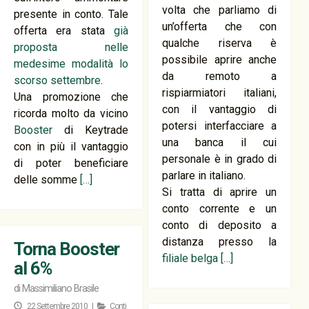
volta che parliamo di
presente in conto. Tale
un’offerta che con
offerta era stata
già
qualche riserva è
proposta nelle
possibile aprire anche
medesime modalità lo
da remoto a
scorso settembre
.
rispiarmiatori italiani,
Una promozione che
con il vantaggio di
ricorda molto da vicino
potersi interfacciare a
Booster
di Keytrade
una banca il cui
con in più il vantaggio
personale è in grado di
di poter beneficiare
parlare in italiano.
delle somme
[…]
Si tratta di aprire un
conto corrente e un
conto di deposito a
distanza presso la
Torna Booster
filiale belga
[…]
al 6%
di
Massimiliano Brasile
22 Settembre 2010 |
Conti