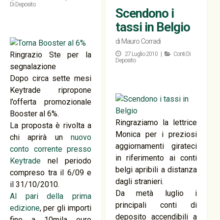
Di Deposito
Scendono i
tassi in Belgio
di
Mauro Corradi
Ringrazio Ste per la
27 Luglio 2010 |
Conti Di
Deposito
segnalazione
Dopo circa sette mesi
Keytrade ripropone
l’offerta promozionale
Booster al 6%.
Ringraziamo la lettrice
La proposta è rivolta a
Monica per i preziosi
chi aprirà un
nuovo
aggiornamenti girateci
conto corrente presso
in riferimento ai conti
Keytrade
nel periodo
belgi apribili a distanza
compreso tra il 6/09 e
dagli stranieri.
il 31/10/2010.
Da metà luglio i
Al pari della prima
principali conti di
edizione
, per gli importi
deposito accendibili a
fino a 10mila euro