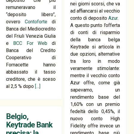
deposito che più
nei giorni scorsi, che va
remuneravano il
ad affiancarsi al vecchio
“deposito libero”,
conto di deposito
Azur
.
ovvero
Contoforte
di
A questo punto l’offerta
Banca del Mediocredito
di conti di risparmio
del Friuli Venezia Giulia
della banca belga
e
BCC For Web
di
Keytrade si articola in
Banca del Credito
due opzioni, alternative
Cooperativo di
tra loro in modo
Fornacette hanno
veramente stimolante:
abbassato il tasso
mentre il vecchio conto
creditore, che è sceso
Azur offre, come già
al 2,5 % dopo
[…]
sapevamo, un
rendimento base del
1,60% con un premio
fedeltà dello 0,45%, il
Belgio,
nuovo conto High
Keytrade Bank
Fidelity offre invece un
precisa: la
rendimento base più