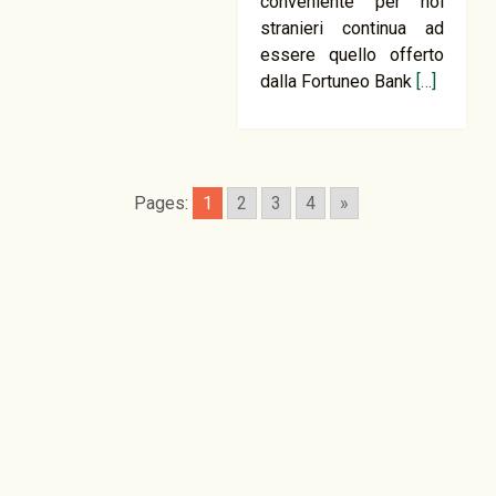
conveniente per noi
stranieri continua ad
essere quello offerto
dalla Fortuneo Bank
[…]
Pages:
1
2
3
4
»