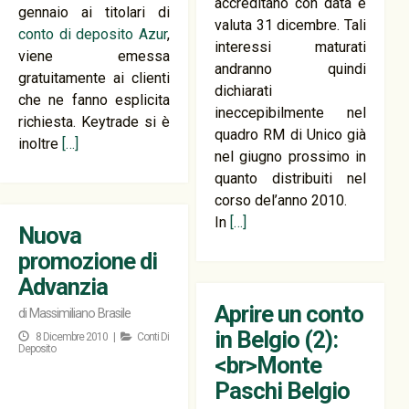
accreditano con data e
gennaio ai titolari di
valuta 31 dicembre. Tali
conto di deposito Azur
,
interessi maturati
viene emessa
andranno quindi
gratuitamente ai clienti
dichiarati
che ne fanno esplicita
ineccepibilmente nel
richiesta. Keytrade si è
quadro RM di Unico già
inoltre
[…]
nel giugno prossimo in
quanto distribuiti nel
corso del’anno 2010.
In
[…]
Nuova
promozione di
Advanzia
Aprire un conto
di
Massimiliano Brasile
in Belgio (2):
8 Dicembre 2010 |
Conti Di
Deposito
<br>Monte
Paschi Belgio