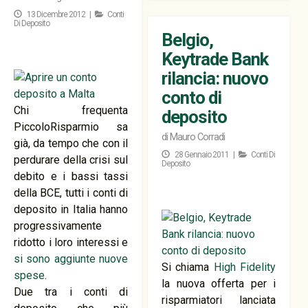
13 Dicembre 2012 |
Conti
Di Deposito
Belgio,
Keytrade Bank
rilancia: nuovo
conto di
Chi frequenta
deposito
PiccoloRisparmio sa
di
Mauro Corradi
già, da tempo che con il
28 Gennaio 2011 |
Conti Di
perdurare della crisi sul
Deposito
debito e i bassi tassi
della BCE, tutti i conti di
deposito in Italia hanno
progressivamente
ridotto i loro interessi e
si sono aggiunte nuove
Si chiama
High Fidelity
spese
.
la nuova offerta per i
Due tra i conti di
risparmiatori lanciata