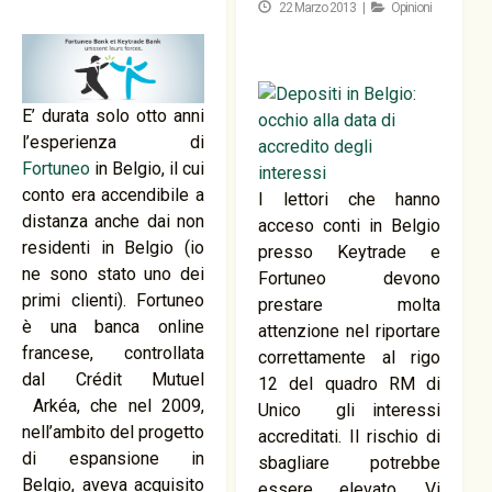
22 Marzo 2013 |
Opinioni
E’ durata solo otto anni
l’esperienza di
Fortuneo
in Belgio, il cui
conto era accendibile a
I lettori che hanno
distanza anche dai non
acceso conti in Belgio
residenti in Belgio (io
presso Keytrade e
ne sono stato uno dei
Fortuneo devono
primi clienti). Fortuneo
prestare molta
è una banca online
attenzione nel riportare
francese, controllata
correttamente al rigo
dal Crédit Mutuel
12 del quadro RM di
Arkéa, che nel 2009,
Unico gli interessi
nell’ambito del progetto
accreditati. Il rischio di
di espansione in
sbagliare potrebbe
Belgio, aveva acquisito
essere elevato. Vi