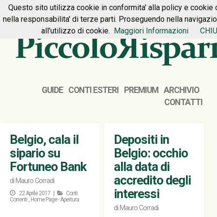
Questo sito utilizza cookie in conformita' alla policy e cookie 
HOME
PREMIUM
CONTATTI
nella responsabilita' di terze parti. Proseguendo nella navigazi
all'utilizzo di cookie.
Maggiori Informazioni
CHIU
GUIDE
CONTI ESTERI
PREMIUM
ARCHIVIO
CONTATTI
Belgio, cala il
Depositi in
sipario su
Belgio: occhio
Fortuneo Bank
alla data di
accredito degli
di
Mauro Corradi
interessi
22 Aprile 2017 |
Conti
Correnti
,
Home Page - Apertura
di
Mauro Corradi