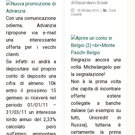
di
Massimiliano Brasile
18 Ottobre 2010 |
Conti
Correnti
Con una comunicazione
odierna, Advanzia
ripropone via e-mail
una interessante
offerta per i vecchi
clienti.
Ringrazio ancora una
Se infatti si andrà a
volta Michelangelo per
depositare sul proprio
la segnalazione!
conto di deposito una
Non è la prima volta
cifra di almeno 10k
che capita di incontrare
entro il prossimo 15
offerte estere
gennaio si riceverà nel
collegate a banche
periodo 01/01/11 –
italiane (un esempio su
31/03/11 un interesse
tutti, Unicredit in
lordo annuo del 2,33%
Russia), tuttavia è
calcolato però
certamente la prima
sull’intero ammontare