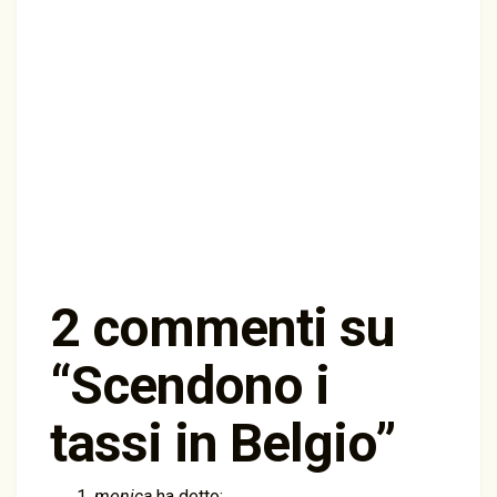
2 commenti su
“
Scendono i
tassi in Belgio
”
monica
ha detto: