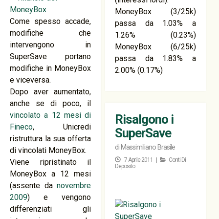
MoneyBox (3/25k)
Come spesso accade,
passa da 1.03% a
modifiche che
1.26% (0.23%)
intervengono in
MoneyBox (6/25k)
SuperSave portano
passa da 1.83% a
modifiche in MoneyBox
2.00% (0.17%)
e viceversa.
Dopo aver aumentato,
anche se di poco, il
vincolato a 12 mesi di
Risalgono i
Fineco
, Unicredi
SuperSave
ristruttura la sua offerta
di
Massimiliano Brasile
di vincolati MoneyBox.
7 Aprile 2011 |
Conti Di
Viene ripristinato il
Deposito
MoneyBox a 12 mesi
(assente da
novembre
2009
) e vengono
differenziati gli