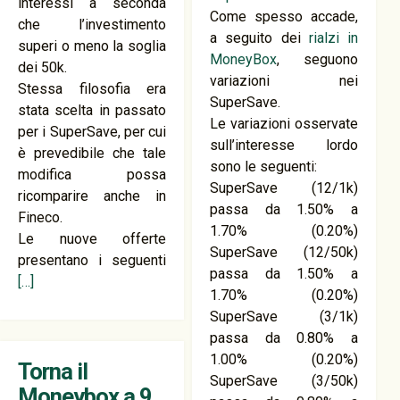
interessi a seconda
Come spesso accade,
che l’investimento
a seguito dei
rialzi in
superi o meno la soglia
MoneyBox
, seguono
dei 50k.
variazioni nei
Stessa filosofia era
SuperSave.
stata scelta in passato
Le variazioni osservate
per i SuperSave, per cui
sull’interesse lordo
è prevedibile che tale
sono le seguenti:
modifica possa
SuperSave (12/1k)
ricomparire anche in
passa da 1.50% a
Fineco.
1.70% (0.20%)
Le nuove offerte
SuperSave (12/50k)
presentano i seguenti
passa da 1.50% a
[…]
1.70% (0.20%)
SuperSave (3/1k)
passa da 0.80% a
1.00% (0.20%)
Torna il
SuperSave (3/50k)
Moneybox a 9