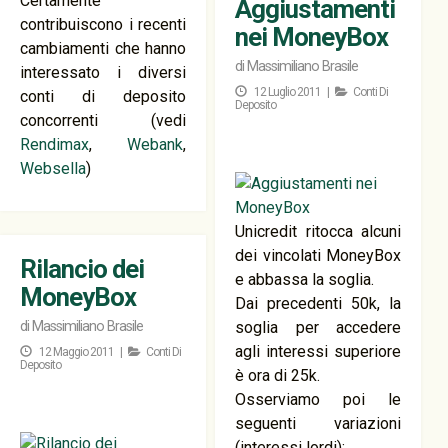
Certamente
Aggiustamenti
contribuiscono i recenti
nei MoneyBox
cambiamenti che hanno
di
Massimiliano Brasile
interessato i diversi
12 Luglio 2011 |
Conti Di
conti di deposito
Deposito
concorrenti (vedi
Rendimax
,
Webank
,
Websella
)
Unicredit ritocca alcuni
dei vincolati MoneyBox
Rilancio dei
e abbassa la soglia.
MoneyBox
Dai precedenti 50k, la
di
Massimiliano Brasile
soglia per accedere
agli interessi superiore
12 Maggio 2011 |
Conti Di
Deposito
è ora di 25k.
Osserviamo poi le
seguenti variazioni
(interessi lordi):