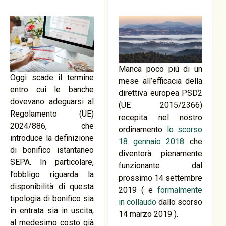
Manca poco più di un
Oggi scade il termine
mese all’efficacia della
entro cui le banche
direttiva europea PSD2
dovevano adeguarsi al
(UE 2015/2366)
Regolamento (UE)
recepita nel nostro
2024/886, che
ordinamento
lo scorso
introduce la definizione
18 gennaio 2018
che
di bonifico istantaneo
diventerà pienamente
SEPA. In particolare,
funzionante dal
l’obbligo riguarda la
prossimo 14 settembre
disponibilità di questa
2019 ( e
formalmente
tipologia di bonifico sia
in collaudo
dallo scorso
in entrata sia in uscita,
14 marzo 2019 ).
al medesimo costo già