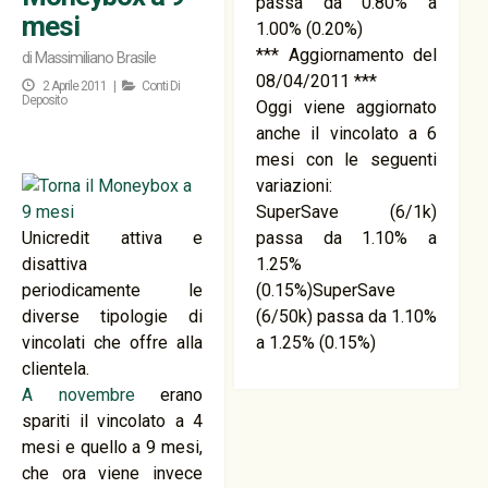
passa da 0.80% a
mesi
1.00% (0.20%)
*** Aggiornamento del
di
Massimiliano Brasile
08/04/2011 ***
2 Aprile 2011 |
Conti Di
Deposito
Oggi viene aggiornato
anche il vincolato a 6
mesi con le seguenti
variazioni:
SuperSave (6/1k)
Unicredit attiva e
passa da 1.10% a
disattiva
1.25%
periodicamente le
(0.15%)SuperSave
diverse tipologie di
(6/50k) passa da 1.10%
vincolati che offre alla
a 1.25% (0.15%)
clientela.
A novembre
erano
spariti il vincolato a 4
mesi e quello a 9 mesi,
che ora viene invece