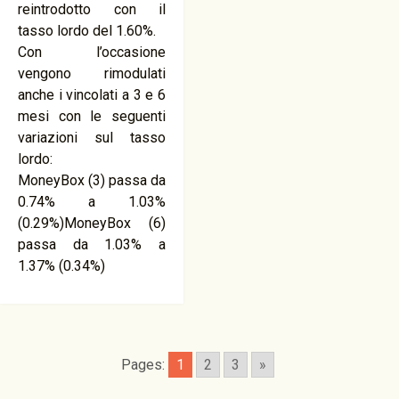
reintrodotto con il
tasso lordo del 1.60%.
Con l’occasione
vengono rimodulati
anche i vincolati a 3 e 6
mesi con le seguenti
variazioni sul tasso
lordo:
MoneyBox (3) passa da
0.74% a 1.03%
(0.29%)MoneyBox (6)
passa da 1.03% a
1.37% (0.34%)
Pages:
1
2
3
»