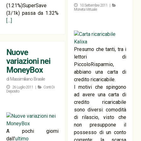
(1.21%)SuperSave
10 Settembre 2011 |
Moneta Virtuale
(3/1k) passa da 1.32%
[…]
Presumo che tanti, tra i
Nuove
lettori di
variazioni nei
PiccoloRisparmio,
MoneyBox
abbiano una carta di
di
Massimiliano Brasile
credito ricaricabile.
I motivi che spingono
26 Luglio 2011 |
Conti Di
Deposito
ad avere una carta di
credito ricaricabile
sono diversi: comodità
di rilascio, visto che
non presuppone il
A pochi giorni
possesso di un conto
dall’
ultimo
corrente; la scarsa