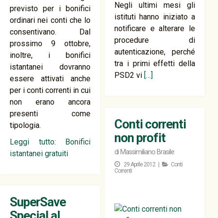
Negli ultimi mesi gli
previsto per i bonifici
istituti hanno iniziato a
ordinari nei conti che lo
notificare e alterare le
consentivano. Dal
procedure di
prossimo 9 ottobre,
autenticazione, perché
inoltre, i bonifici
tra i primi effetti della
istantanei dovranno
PSD2 vi
[…]
essere attivati anche
per i conti correnti in cui
non erano ancora
presenti come
Conti correnti
tipologia.
non profit
Leggi tutto: Bonifici
di
Massimiliano Brasile
istantanei gratuiti
29 Aprile 2012 |
Conti
Correnti
SuperSave
Special al