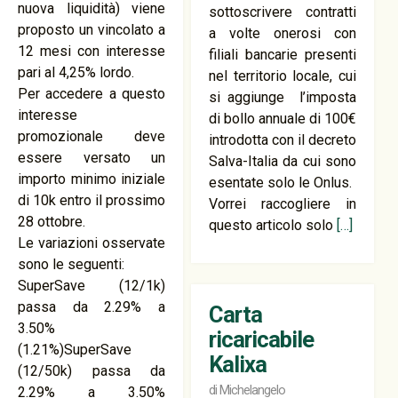
nuova liquidità) viene
sottoscrivere contratti
proposto un vincolato a
a volte onerosi con
12 mesi con interesse
filiali bancarie presenti
pari al 4,25% lordo.
nel territorio locale, cui
Per accedere a questo
si aggiunge l’imposta
interesse
di bollo annuale di 100€
promozionale deve
introdotta con il decreto
essere versato un
Salva-Italia da cui sono
importo minimo iniziale
esentate solo le Onlus.
di 10k entro il prossimo
Vorrei raccogliere in
28 ottobre.
questo articolo solo
[…]
Le variazioni osservate
sono le seguenti:
SuperSave (12/1k)
passa da 2.29% a
Carta
3.50%
ricaricabile
(1.21%)SuperSave
Kalixa
(12/50k) passa da
di
Michelangelo
2.29% a 3.50%