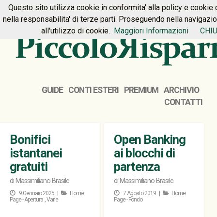
Questo sito utilizza cookie in conformita' alla policy e cookie 
HOME
PREMIUM
CONTATTI
nella responsabilita' di terze parti. Proseguendo nella navigazi
all'utilizzo di cookie.
Maggiori Informazioni
CHIU
GUIDE
CONTI ESTERI
PREMIUM
ARCHIVIO
CONTATTI
Bonifici
Open Banking
istantanei
ai blocchi di
gratuiti
partenza
di
Massimiliano Brasile
di
Massimiliano Brasile
9 Gennaio 2025 |
Home
7 Agosto 2019 |
Home
Page - Apertura
,
Varie
Page - Fondo