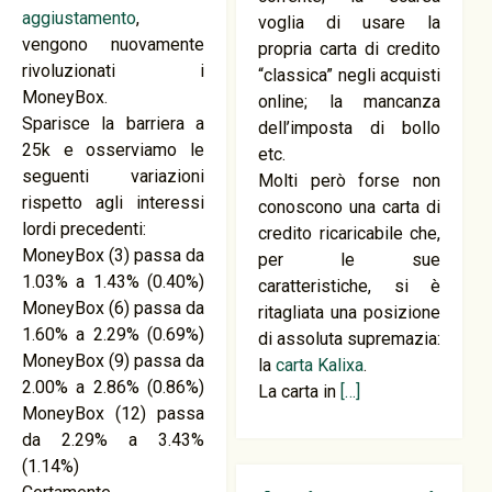
aggiustamento
,
voglia di usare la
vengono nuovamente
propria carta di credito
rivoluzionati i
“classica” negli acquisti
MoneyBox.
online; la mancanza
Sparisce la barriera a
dell’imposta di bollo
25k e osserviamo le
etc.
seguenti variazioni
Molti però forse non
rispetto agli interessi
conoscono una carta di
lordi precedenti:
credito ricaricabile che,
MoneyBox (3) passa da
per le sue
1.03% a 1.43% (0.40%)
caratteristiche, si è
MoneyBox (6) passa da
ritagliata una posizione
1.60% a 2.29% (0.69%)
di assoluta supremazia:
MoneyBox (9) passa da
la
carta Kalixa
.
2.00% a 2.86% (0.86%)
La carta in
[…]
MoneyBox (12) passa
da 2.29% a 3.43%
(1.14%)