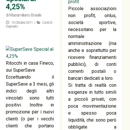
4,25%
Piccole associazioni
di
Massimiliano Brasile
non profit, onlus,
società sportive,
10 Ottobre 2011 |
Conti Di
Deposito
necessitano per la
normale
amministrazione (ma
anche e soprattutto per
ricevere finanziamenti
Ritocchi in casa Fineco,
pubblici), di conti
sui SuperSave.
correnti postali o
Eccettuando il
bancari dedicati a loro.
SuperSave a 3 mesi, gli
Si tratta di realtà con
indici degli altri
esigenze in tutto simili
vincolati sono tutti
a piccoli privati, con
positivi. Inoltre in
poca movimentazione
promozione per i nuovi
e spesso poca
clienti (o per i vecchi
liquidità, che sono però
clienti che portano
obbligate a