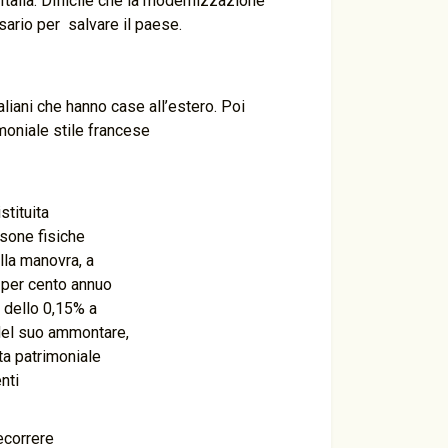
Italia. Difficile che la modernizzazione
ario per salvare il paese.
aliani che hanno case all’estero. Poi
moniale stile francese
tituita
rsone fisiche
lla manovra, a
1 per cento annuo
e dello 0,15% a
 del suo ammontare,
ta patrimoniale
nti
ecorrere