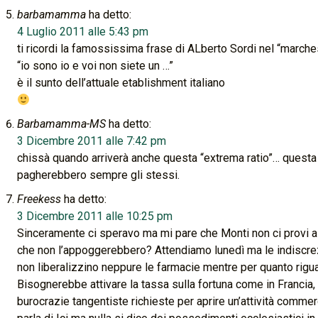
barbamamma
ha detto:
4 Luglio 2011 alle 5:43 pm
ti ricordi la famossissima frase di ALberto Sordi nel “marches
“io sono io e voi non siete un …”
è il sunto dell’attuale etablishment italiano
Barbamamma-MS
ha detto:
3 Dicembre 2011 alle 7:42 pm
chissà quando arriverà anche questa “extrema ratio”… quest
pagherebbero sempre gli stessi.
Freekess
ha detto:
3 Dicembre 2011 alle 10:25 pm
Sinceramente ci speravo ma mi pare che Monti non ci provi a far
che non l’appoggerebbero? Attendiamo lunedì ma le indiscr
non liberalizzino neppure le farmacie mentre per quanto rigua
Bisognerebbe attivare la tassa sulla fortuna come in Francia, 
burocrazie tangentiste richieste per aprire un’attività commerc