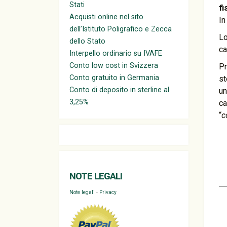
Stati
fi
Acquisti online nel sito
In
dell’Istituto Poligrafico e Zecca
Lo
dello Stato
ca
Interpello ordinario su IVAFE
Conto low cost in Svizzera
Pr
Conto gratuito in Germania
st
Conto di deposito in sterline al
un
3,25%
ca
“
c
NOTE LEGALI
Note legali
-
Privacy