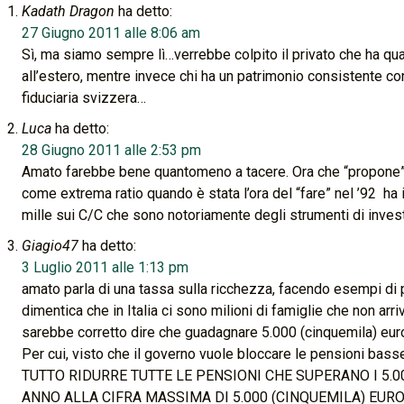
Kadath Dragon
ha detto:
27 Giugno 2011 alle 8:06 am
Sì, ma siamo sempre lì…verrebbe colpito il privato che ha qu
all’estero, mentre invece chi ha un patrimonio consistente co
fiduciaria svizzera…
Luca
ha detto:
28 Giugno 2011 alle 2:53 pm
Amato farebbe bene quantomeno a tacere. Ora che “propone” a
come extrema ratio quando è stata l’ora del “fare” nel ’92 ha 
mille sui C/C che sono notoriamente degli strumenti di inves
Giagio47
ha detto:
3 Luglio 2011 alle 1:13 pm
amato parla di una tassa sulla ricchezza, facendo esempi di pa
dimentica che in Italia ci sono milioni di famiglie che non arri
sarebbe corretto dire che guadagnare 5.000 (cinquemila) euro
Per cui, visto che il governo vuole bloccare le pensioni 
TUTTO RIDURRE TUTTE LE PENSIONI CHE SUPERANO I 5.0
ANNO ALLA CIFRA MASSIMA DI 5.000 (CINQUEMILA) EURO