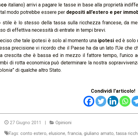
sco
italiano) arrivi a pagare le tasse in base alla proprietà indif
 tal modo potrebbe essere per
depositi all’estero e per immob
 stile è lo stesso della tassa sulla ricchezza francese, da m
so di effettiva necessità di entrate in tempi brevi.
eciso che tale ipotesi è solo al momento una
ipotesi
ed è solo 
essa precisione vi ricordo che il Paese ha da un lato l’Ue che chi
a crescita che è bassa ed in mezzo il fattore tempo, l’unico ag
mbi di rotta economica può determinare la nostra sopravvivenz
olonia
” di qualche altro Stato.
Condividi l'articolo!
27 Giugno 2011 |
Opinioni
Tags:
conto estero
,
elusione
,
francia
,
giuliano amato
,
tassa ricc