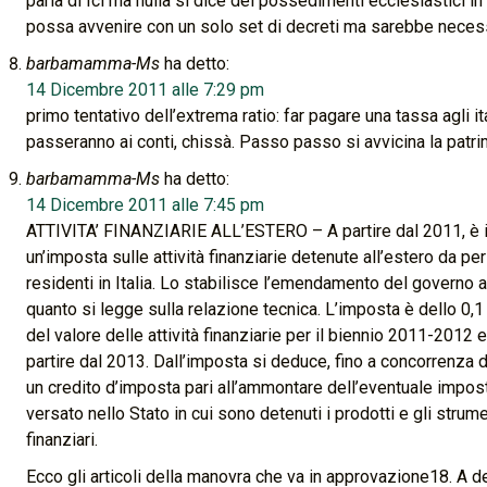
parla di Ici ma nulla si dice dei possedimenti ecclesiastici in 
possa avvenire con un solo set di decreti ma sarebbe necess
barbamamma-Ms
ha detto:
14 Dicembre 2011 alle 7:29 pm
primo tentativo dell’extrema ratio: far pagare una tassa agli it
passeranno ai conti, chissà. Passo passo si avvicina la patri
barbamamma-Ms
ha detto:
14 Dicembre 2011 alle 7:45 pm
ATTIVITA’ FINANZIARIE ALL’ESTERO – A partire dal 2011, è is
un’imposta sulle attività finanziarie detenute all’estero da pe
residenti in Italia. Lo stabilisce l’emendamento del governo a
quanto si legge sulla relazione tecnica. L’imposta è dello 0,
del valore delle attività finanziarie per il biennio 2011-2012 
partire dal 2013. Dall’imposta si deduce, fino a concorrenza
un credito d’imposta pari all’ammontare dell’eventuale impos
versato nello Stato in cui sono detenuti i prodotti e gli strume
finanziari.
Ecco gli articoli della manovra che va in approvazione18. A d