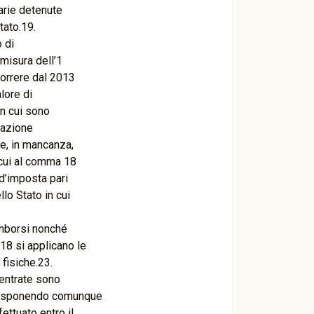
iarie detenute
tato.19.
 di
 misura dell’1
correre dal 2013
alore di
in cui sono
tazione
 e, in mancanza,
 cui al comma 18
d’imposta pari
lo Stato in cui
rimborsi nonché
18 si applicano le
fisiche.23.
 entrate sono
, disponendo comunque
ettuato entro il