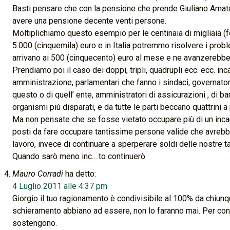
Basti pensare che con la pensione che prende Giuliano Amato
avere una pensione decente venti persone.
Moltiplichiamo questo esempio per le centinaia di migliaia (f
5.000 (cinquemila) euro e in Italia potremmo risolvere i prob
arrivano ai 500 (cinquecento) euro al mese e ne avanzerebbe
Prendiamo poi il caso dei doppi, tripli, quadrupli ecc. ecc. inc
amministrazione, parlamentari che fanno i sindaci, governatori
questo o di quell’ ente, amministratori di assicurazioni , di ban
organismi più disparati, e da tutte le parti beccano quattrini a 
Ma non pensate che se fosse vietato occupare più di un incar
posti da fare occupare tantissime persone valide che avrebber
lavoro, invece di continuare a sperperare soldi delle nostre 
Quando sarò meno inc….to continuerò
Mauro Corradi
ha detto:
4 Luglio 2011 alle 4:37 pm
Giorgio il tuo ragionamento è condivisibile al 100% da chiunque
schieramento abbiano ad essere, non lo faranno mai. Per conv
sostengono.