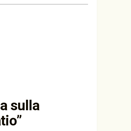
a sulla
tio
”