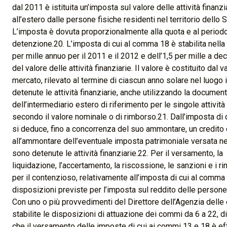
dal 2011 è istituita un’imposta sul valore delle attività finanz
all’estero dalle persone fisiche residenti nel territorio dello S
L’imposta è dovuta proporzionalmente alla quota e al periodo
detenzione.20. L’imposta di cui al comma 18 è stabilita nella
per mille annuo per il 2011 e il 2012 e dell’1,5 per mille a de
del valore delle attività finanziarie. Il valore è costituito dal v
mercato, rilevato al termine di ciascun anno solare nel luogo 
detenute le attività finanziarie, anche utilizzando la documen
dell’intermediario estero di riferimento per le singole attività
secondo il valore nominale o di rimborso.21. Dall’imposta di
si deduce, fino a concorrenza del suo ammontare, un credito 
all’ammontare dell’eventuale imposta patrimoniale versata nel
sono detenute le attività finanziarie.22. Per il versamento, la
liquidazione, l’accertamento, la riscossione, le sanzioni e i 
per il contenzioso, relativamente all’imposta di cui al comma 
disposizioni previste per l’imposta sul reddito delle persone 
Con uno o più provvedimenti del Direttore dell’Agenzia delle
stabilite le disposizioni di attuazione dei commi da 6 a 22
che il versamento delle imposte di cui ai commi 13 e 18 è eff