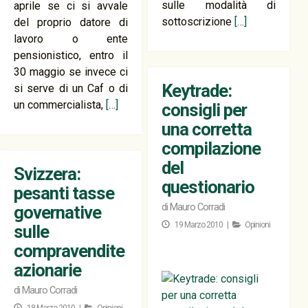
sulle modalità di
aprile se ci si avvale
sottoscrizione
[…]
del proprio datore di
lavoro o ente
pensionistico, entro il
30 maggio se invece ci
Keytrade:
si serve di un Caf o di
un commercialista,
[…]
consigli per
una corretta
compilazione
del
Svizzera:
questionario
pesanti tasse
di
Mauro Corradi
governative
19 Marzo 2010 |
Opinioni
sulle
compravendite
azionarie
di
Mauro Corradi