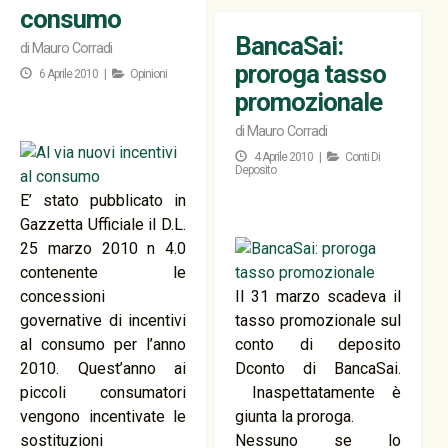
consumo
BancaSai:
di
Mauro Corradi
proroga tasso
6 Aprile 2010 |
Opinioni
promozionale
di
Mauro Corradi
4 Aprile 2010 |
Conti Di
Deposito
E’ stato pubblicato in
Gazzetta Ufficiale il D.L.
25 marzo 2010 n 4.0
contenente le
concessioni
Il 31 marzo scadeva il
governative di incentivi
tasso promozionale sul
al consumo per l’anno
conto di deposito
2010. Quest’anno ai
Dconto di BancaSai.
piccoli consumatori
Inaspettatamente è
vengono incentivate le
giunta la proroga.
sostituzioni
Nessuno se lo