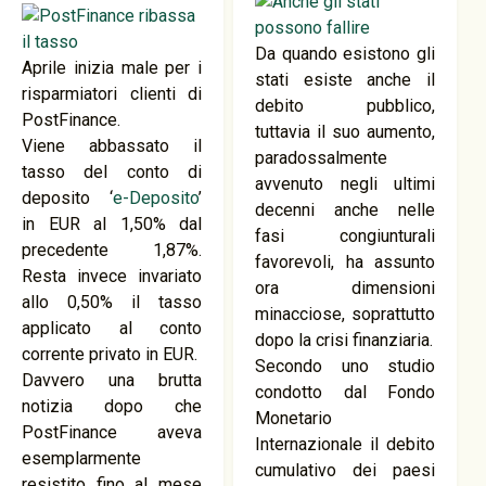
Da quando esistono gli
Aprile inizia male per i
stati esiste anche il
risparmiatori clienti di
debito pubblico,
PostFinance.
tuttavia il suo aumento,
Viene abbassato il
paradossalmente
tasso del conto di
avvenuto negli ultimi
deposito ‘
e-Deposito
’
decenni anche nelle
in EUR al 1,50% dal
fasi congiunturali
precedente 1,87%.
favorevoli, ha assunto
Resta invece invariato
ora dimensioni
allo 0,50% il tasso
minacciose, soprattutto
applicato al conto
dopo la crisi finanziaria.
corrente privato in EUR.
Secondo uno studio
Davvero una brutta
condotto dal Fondo
notizia dopo che
Monetario
PostFinance aveva
Internazionale il debito
esemplarmente
cumulativo dei paesi
resistito fino al mese