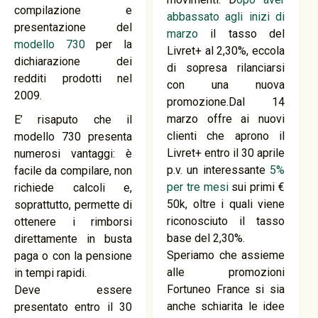
compilazione e
abbassato agli inizi di
presentazione del
marzo
il tasso del
modello 730
per la
Livret+ al 2,30%, eccola
dichiarazione dei
di sopresa rilanciarsi
redditi prodotti nel
con una nuova
2009.
promozione.Dal 14
marzo offre ai nuovi
E’ risaputo che il
clienti che aprono il
modello 730 presenta
Livret+ entro il 30 aprile
numerosi vantaggi: è
p.v. un interessante
5%
facile da compilare, non
per tre mesi
sui primi €
richiede calcoli e,
50k, oltre i quali viene
soprattutto, permette di
riconosciuto il tasso
ottenere i rimborsi
base del 2,30%.
direttamente in busta
Speriamo che assieme
paga o con la pensione
alle promozioni
in tempi rapidi.
Fortuneo France si sia
Deve essere
anche schiarita le idee
presentato entro il 30