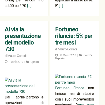
ibridi) per veicoli fino
applicato il tasso base.
a 400 cc / 70
[…]
E’
[…]
Al via la
Fortuneo
presentazione
rilancia: 5% per
del modello
tre mesi
730
di
Mauro Corradi
22 Marzo 2010 |
Conti Di
di
Mauro Corradi
Deposito
1 Aprile 2010 |
Opinioni
Fortuneo France
non
finisce mai di stupire
Dal 1 aprile partono le
con i suoi imprevedibili
operazioni di
movimenti. D
opo aver