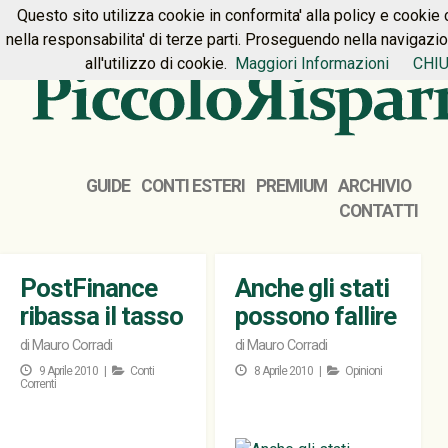
Questo sito utilizza cookie in conformita' alla policy e cookie 
HOME
PREMIUM
CONTATTI
nella responsabilita' di terze parti. Proseguendo nella navigazi
all'utilizzo di cookie.
Maggiori Informazioni
CHIU
GUIDE
CONTI ESTERI
PREMIUM
ARCHIVIO
CONTATTI
PostFinance
Anche gli stati
ribassa il tasso
possono fallire
di
Mauro Corradi
di
Mauro Corradi
9 Aprile 2010 |
Conti
8 Aprile 2010 |
Opinioni
Correnti