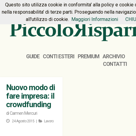
Questo sito utilizza cookie in conformita' alla policy e cookie 
HOME
PREMIUM
CONTATTI
nella responsabilita' di terze parti. Proseguendo nella navigazi
all'utilizzo di cookie.
Maggiori Informazioni
CHIU
GUIDE
CONTI ESTERI
PREMIUM
ARCHIVIO
CONTATTI
Nuovo modo di
fare impresa: il
crowdfunding
di
Carmen Mercuri
24 Agosto 2015 |
Lavoro