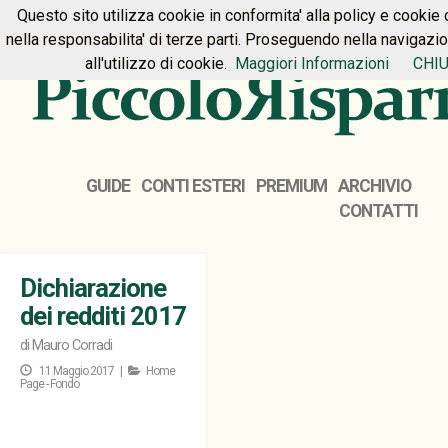
Questo sito utilizza cookie in conformita' alla policy e cookie 
HOME
PREMIUM
CONTATTI
nella responsabilita' di terze parti. Proseguendo nella navigazi
all'utilizzo di cookie.
Maggiori Informazioni
CHIU
GUIDE
CONTI ESTERI
PREMIUM
ARCHIVIO
CONTATTI
Dichiarazione
dei redditi 2017
di
Mauro Corradi
11 Maggio 2017 |
Home
Page - Fondo