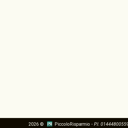
2026 ©
PiccoloRisparmio -
P.I. 0144480055