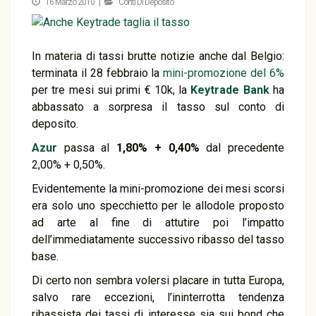
16 Marzo 2010 |
Conti Di Deposito
In materia di tassi brutte notizie anche dal Belgio:
terminata il 28 febbraio la
mini-promozione del 6%
per tre mesi sui primi € 10k, la
Keytrade Bank
ha
abbassato a sorpresa il tasso sul conto di
deposito.
Azur
passa al
1,80% + 0,40%
dal precedente
2,00% + 0,50%.
Evidentemente la mini-promozione dei mesi scorsi
era solo uno specchietto per le allodole proposto
ad arte al fine di attutire poi l’impatto
dell’immediatamente successivo ribasso del tasso
base.
Di certo non sembra volersi placare in tutta Europa,
salvo rare eccezioni, l’ininterrotta tendenza
ribassista dei tassi di interesse sia sui bond che