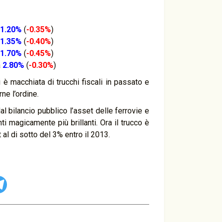
1.20%
(
-0.35%
)
1.35%
(
-0.40%
)
1.70%
(
-0.45%
)
a
2.80%
(
-0.30%
)
si è macchiata di trucchi fiscali in passato e
rne l’ordine.
dal bilancio pubblico l’asset delle ferrovie e
i magicamente più brillanti. Ora il trucco è
 al di sotto del 3% entro il 2013.