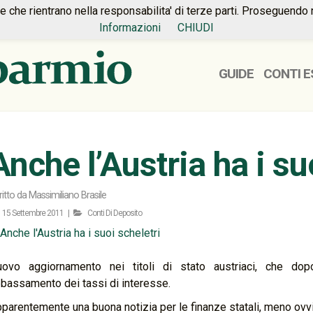
ie che rientrano nella responsabilita' di terze parti. Proseguendo 
Informazioni
CHIUDI
GUIDE
CONTI E
Anche l’Austria ha i su
ritto da
Massimiliano Brasile
15 Settembre 2011 |
Conti Di Deposito
uovo aggiornamento nei titoli di stato austriaci, che do
bassamento dei tassi di interesse.
parentemente una buona notizia per le finanze statali, meno ovvi