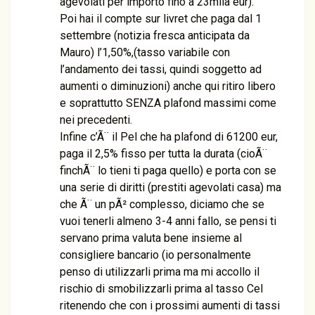
agevolati per importo fino a 23mila eur).
Poi hai il compte sur livret che paga dal 1
settembre (notizia fresca anticipata da
Mauro) l’1,50%,(tasso variabile con
l’andamento dei tassi, quindi soggetto ad
aumenti o diminuzioni) anche qui ritiro libero
e soprattutto SENZA plafond massimi come
nei precedenti.
Infine c’Ã¨ il Pel che ha plafond di 61200 eur,
paga il 2,5% fisso per tutta la durata (cioÃ¨
finchÃ¨ lo tieni ti paga quello) e porta con se
una serie di diritti (prestiti agevolati casa) ma
che Ã¨ un pÃ² complesso, diciamo che se
vuoi tenerli almeno 3-4 anni fallo, se pensi ti
servano prima valuta bene insieme al
consigliere bancario (io personalmente
penso di utilizzarli prima ma mi accollo il
rischio di smobilizzarli prima al tasso Cel
ritenendo che con i prossimi aumenti di tassi