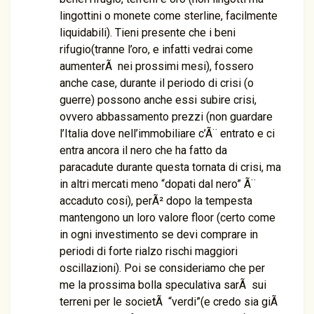
lingottini o monete come sterline, facilmente
liquidabili). Tieni presente che i beni
rifugio(tranne l’oro, e infatti vedrai come
aumenterÃ nei prossimi mesi), fossero
anche case, durante il periodo di crisi (o
guerre) possono anche essi subire crisi,
ovvero abbassamento prezzi (non guardare
l’Italia dove nell’immobiliare c’Ã¨ entrato e ci
entra ancora il nero che ha fatto da
paracadute durante questa tornata di crisi, ma
in altri mercati meno “dopati dal nero” Ã¨
accaduto cosi), perÃ² dopo la tempesta
mantengono un loro valore floor (certo come
in ogni investimento se devi comprare in
periodi di forte rialzo rischi maggiori
oscillazioni). Poi se consideriamo che per
me la prossima bolla speculativa sarÃ sui
terreni per le societÃ “verdi”(e credo sia giÃ