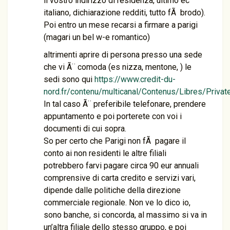
il vostro indirizzo di residenza, ultimo ec
italiano, dichiarazione redditi, tutto fÃ brodo).
Poi entro un mese recarsi a firmare a parigi
(magari un bel w-e romantico)
altrimenti aprire di persona presso una sede
che vi Ã¨ comoda (es nizza, mentone, ) le
sedi sono qui
https://www.credit-du-
nord.fr/contenu/multicanal/Contenus/Libres/Priv
In tal caso Ã¨ preferibile telefonare, prendere
appuntamento e poi porterete con voi i
documenti di cui sopra.
So per certo che Parigi non fÃ pagare il
conto ai non residenti le altre filiali
potrebbero farvi pagare circa 90 eur annuali
comprensive di carta credito e servizi vari,
dipende dalle politiche della direzione
commerciale regionale. Non ve lo dico io,
sono banche, si concorda, al massimo si va in
un’altra filiale dello stesso gruppo, e poi