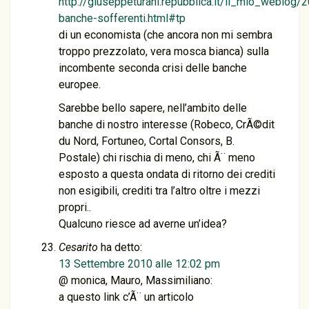
http://giuseppeturani.repubblica.it/il_mio_weblog/
banche-sofferenti.html#tp
di un economista (che ancora non mi sembra
troppo prezzolato, vera mosca bianca) sulla
incombente seconda crisi delle banche
europee.
Sarebbe bello sapere, nell’ambito delle
banche di nostro interesse (Robeco, CrÃ©dit
du Nord, Fortuneo, Cortal Consors, B.
Postale) chi rischia di meno, chi Ã¨ meno
esposto a questa ondata di ritorno dei crediti
non esigibili, crediti tra l’altro oltre i mezzi
propri..
Qualcuno riesce ad averne un’idea?
Cesarito
ha detto:
13 Settembre 2010 alle 12:02 pm
@ monica, Mauro, Massimiliano:
a questo link c’Ã¨ un articolo