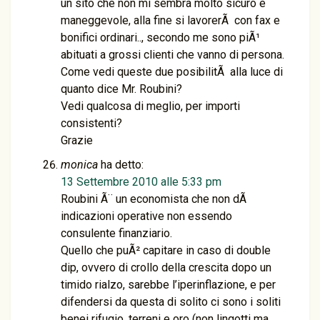
un sito che non mi sembra molto sicuro e
maneggevole, alla fine si lavorerÃ con fax e
bonifici ordinari.., secondo me sono piÃ¹
abituati a grossi clienti che vanno di persona.
Come vedi queste due posibilitÃ alla luce di
quanto dice Mr. Roubini?
Vedi qualcosa di meglio, per importi
consistenti?
Grazie
monica
ha detto:
13 Settembre 2010 alle 5:33 pm
Roubini Ã¨ un economista che non dÃ
indicazioni operative non essendo
consulente finanziario.
Quello che puÃ² capitare in caso di double
dip, ovvero di crollo della crescita dopo un
timido rialzo, sarebbe l’iperinflazione, e per
difendersi da questa di solito ci sono i soliti
benei rifugio, terreni e oro (non lingotti ma