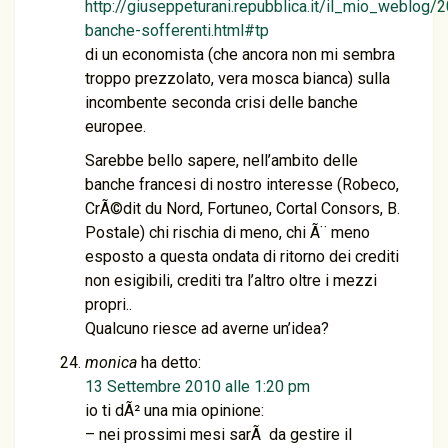
http://giuseppeturani.repubblica.it/il_mio_weblog/
banche-sofferenti.html#tp
di un economista (che ancora non mi sembra
troppo prezzolato, vera mosca bianca) sulla
incombente seconda crisi delle banche
europee.
Sarebbe bello sapere, nell’ambito delle
banche francesi di nostro interesse (Robeco,
CrÃ©dit du Nord, Fortuneo, Cortal Consors, B.
Postale) chi rischia di meno, chi Ã¨ meno
esposto a questa ondata di ritorno dei crediti
non esigibili, crediti tra l’altro oltre i mezzi
propri..
Qualcuno riesce ad averne un’idea?
monica
ha detto:
13 Settembre 2010 alle 1:20 pm
io ti dÃ² una mia opinione:
– nei prossimi mesi sarÃ da gestire il