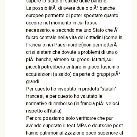
sapere lo stato di salute delle banche.
La possibilitÃ di avere due o piÃ¹ banche
europee permette di poter spostare quanto
occorre nel momento in cui fosse
necessario, e secondo me uno Stato che Ã¨
fulcro centrale nella vita dei cittadini (come in
Francia o nei Paesi nordici)non permetterÃ
crisi sistemiche dovute a problemi di una o
piÃ¹ banche, almeno su grossi istituti,sui
piccoli potrebbero entrare in gioco fusioni o
acquisizioni (a saldo) da parte di gruppi piÃ¹
grandi.
Per questo ho investito in prodotti “statali”
francesi, e per questo ho valutato le
normative di rimborso (in francia piÃ¹ veloci
rispetto all’italia).
Per ora possiamo solo verificare che pur
avendo superato il test MPs e deutsche post
hanno patrimonializzazione poco superiore al