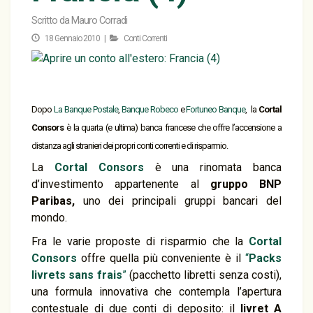
Scritto da
Mauro Corradi
18 Gennaio 2010 |
Conti Correnti
Dopo
La Banque Postale
,
Banque Robeco
e
Fortuneo Banque
, la
Cortal
Consors
è la quarta (e ultima) banca francese che offre l’accensione a
distanza agli stranieri dei propri conti correnti e di risparmio.
La
Cortal Consors
è una rinomata banca
d’investimento appartenente al
gruppo BNP
Paribas,
uno dei principali gruppi bancari del
mondo.
Fra le varie proposte di risparmio che la
Cortal
Consors
offre quella più conveniente è il
“
Packs
livrets sans frais
”
(pacchetto libretti senza costi),
una formula innovativa che contempla l’apertura
contestuale di due conti di deposito: il
livret A