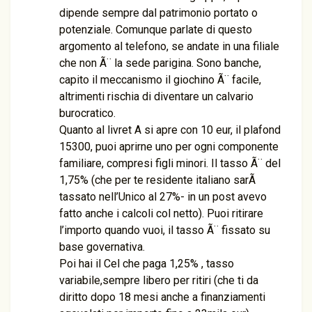
dipende sempre dal patrimonio portato o
potenziale. Comunque parlate di questo
argomento al telefono, se andate in una filiale
che non Ã¨ la sede parigina. Sono banche,
capito il meccanismo il giochino Ã¨ facile,
altrimenti rischia di diventare un calvario
burocratico.
Quanto al livret A si apre con 10 eur, il plafond
15300, puoi aprirne uno per ogni componente
familiare, compresi figli minori. Il tasso Ã¨ del
1,75% (che per te residente italiano sarÃ
tassato nell’Unico al 27%- in un post avevo
fatto anche i calcoli col netto). Puoi ritirare
l’importo quando vuoi, il tasso Ã¨ fissato su
base governativa.
Poi hai il Cel che paga 1,25% , tasso
variabile,sempre libero per ritiri (che ti da
diritto dopo 18 mesi anche a finanziamenti