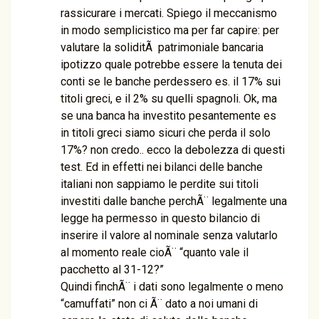
rassicurare i mercati. Spiego il meccanismo
in modo semplicistico ma per far capire: per
valutare la soliditÃ patrimoniale bancaria
ipotizzo quale potrebbe essere la tenuta dei
conti se le banche perdessero es. il 17% sui
titoli greci, e il 2% su quelli spagnoli. Ok, ma
se una banca ha investito pesantemente es
in titoli greci siamo sicuri che perda il solo
17%? non credo.. ecco la debolezza di questi
test. Ed in effetti nei bilanci delle banche
italiani non sappiamo le perdite sui titoli
investiti dalle banche perchÃ¨ legalmente una
legge ha permesso in questo bilancio di
inserire il valore al nominale senza valutarlo
al momento reale cioÃ¨ “quanto vale il
pacchetto al 31-12?”
Quindi finchÃ¨ i dati sono legalmente o meno
“camuffati” non ci Ã¨ dato a noi umani di