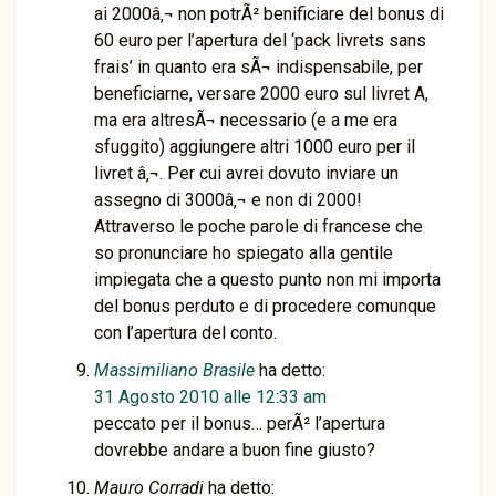
ai 2000â‚¬ non potrÃ² benificiare del bonus di
60 euro per l’apertura del ‘pack livrets sans
frais’ in quanto era sÃ¬ indispensabile, per
beneficiarne, versare 2000 euro sul livret A,
ma era altresÃ¬ necessario (e a me era
sfuggito) aggiungere altri 1000 euro per il
livret â‚¬. Per cui avrei dovuto inviare un
assegno di 3000â‚¬ e non di 2000!
Attraverso le poche parole di francese che
so pronunciare ho spiegato alla gentile
impiegata che a questo punto non mi importa
del bonus perduto e di procedere comunque
con l’apertura del conto.
Massimiliano Brasile
ha detto:
31 Agosto 2010 alle 12:33 am
peccato per il bonus… perÃ² l’apertura
dovrebbe andare a buon fine giusto?
Mauro Corradi
ha detto: