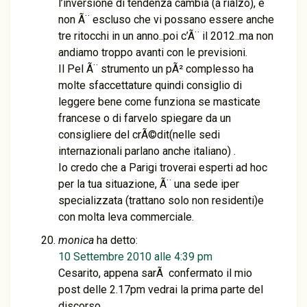
l’inversione di tendenza cambia (a rialzo), e
non Ã¨ escluso che vi possano essere anche
tre ritocchi in un anno..poi c’Ã¨ il 2012..ma non
andiamo troppo avanti con le previsioni.
Il Pel Ã¨ strumento un pÃ² complesso ha
molte sfaccettature quindi consiglio di
leggere bene come funziona se masticate
francese o di farvelo spiegare da un
consigliere del crÃ©dit(nelle sedi
internazionali parlano anche italiano) .
Io credo che a Parigi troverai esperti ad hoc
per la tua situazione, Ã¨ una sede iper
specializzata (trattano solo non residenti)e
con molta leva commerciale.
monica
ha detto:
10 Settembre 2010 alle 4:39 pm
Cesarito, appena sarÃ confermato il mio
post delle 2.17pm vedrai la prima parte del
discorso.