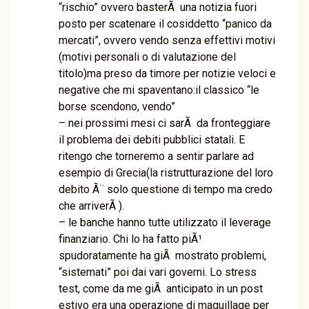
“rischio” ovvero basterÃ una notizia fuori
posto per scatenare il cosiddetto “panico da
mercati”, ovvero vendo senza effettivi motivi
(motivi personali o di valutazione del
titolo)ma preso da timore per notizie veloci e
negative che mi spaventano:il classico “le
borse scendono, vendo”
– nei prossimi mesi ci sarÃ da fronteggiare
il problema dei debiti pubblici statali. E
ritengo che torneremo a sentir parlare ad
esempio di Grecia(la ristrutturazione del loro
debito Ã¨ solo questione di tempo ma credo
che arriverÃ ).
– le banche hanno tutte utilizzato il leverage
finanziario. Chi lo ha fatto piÃ¹
spudoratamente ha giÃ mostrato problemi,
“sistemati” poi dai vari governi. Lo stress
test, come da me giÃ anticipato in un post
estivo era una operazione di maquillage per