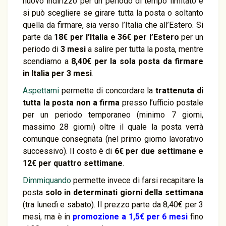
nuovo indirizzo per un periodo di tempo limitato e
si può scegliere se girare tutta la posta o soltanto
quella da firmare, sia verso l’Italia che all’Estero. Si
parte da
18€ per l’Italia e 36€ per l’Estero
per un
periodo di
3 mesi
a salire per tutta la posta, mentre
scendiamo a
8,40€ per la sola posta da firmare
in Italia per 3 mesi
.
Aspettami
permette di concordare la
trattenuta di
tutta la posta
non a firma
presso l’ufficio postale
per un periodo temporaneo (minimo 7 giorni,
massimo 28 giorni) oltre il quale la posta verrà
comunque consegnata (nel primo giorno lavorativo
successivo). Il costo è di
6€ per due settimane e
12€ per quattro settimane
.
Dimmiquando
permette invece di farsi recapitare la
posta
solo in determinati giorni della settimana
(tra lunedì e sabato). Il prezzo parte da 8,40€ per 3
mesi, ma è in
promozione a 1,5€ per 6 mesi
fino