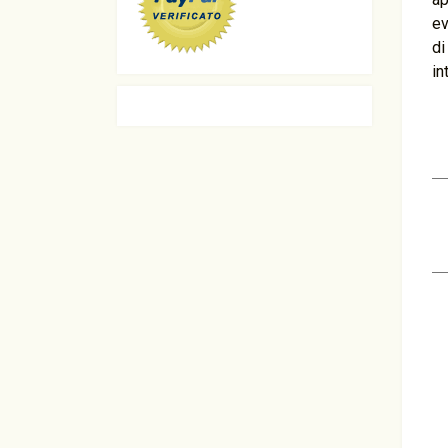
ev
di
in