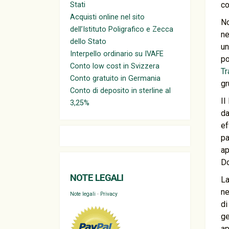
co
Stati
Acquisti online nel sito
No
dell’Istituto Poligrafico e Zecca
ne
dello Stato
un
Interpello ordinario su IVAFE
po
Conto low cost in Svizzera
Tr
Conto gratuito in Germania
gr
Conto di deposito in sterline al
Il
3,25%
da
ef
pa
ap
Do
NOTE LEGALI
La
ne
Note legali
-
Privacy
d
ge
ap