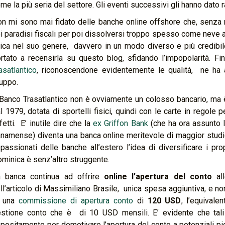
me la più seria del settore. Gli eventi successivi gli hanno dato 
n mi sono mai fidato delle banche online offshore che, senza r
i paradisi fiscali per poi dissolversi troppo spesso come neve a
ica nel suo genere, davvero in un modo diverso e più credibile.
rtato a recensirla su questo blog, sfidando l’impopolarità. 
asatlantico
, riconoscendone evidentemente le qualità, ne ha a
uppo.
 Banco Trasatlantico non è ovviamente un colosso bancario, ma
l 1979, dotata di sportelli fisici, quindi con le carte in regole p
fetti. E’ inutile dire che la
ex Griffon Bank
(che ha ora assunto 
namense) diventa una banca online meritevole di maggior studio
passionati delle banche all’estero l’idea di diversificare i p
minica è senz’altro struggente.
 banca continua ad offrire
online l’apertura del conto
all
ll’articolo di Massimiliano Brasile, unica spesa aggiuntiva, e no
i una
commissione di apertura conto
di
120 USD
, l’equival
stione conto che è di 10 USD mensili. E’ evidente che tali
positamente per demotivare l’apertura del conto a potenziali picc