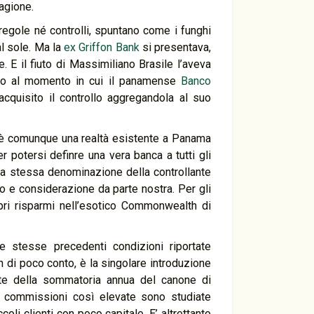
ragione.
egole né controlli, spuntano come i funghi
l sole. Ma la
ex Griffon Bank
si presentava,
 E il fiuto di Massimiliano Brasile l’aveva
Fino al momento in cui il panamense
Banco
cquisito il controllo aggregandola al suo
 è comunque una realtà esistente a Panama
er potersi definre una vera banca a tutti gli
la stessa denominazione della controllante
 e considerazione da parte nostra. Per gli
ropri risparmi nell’esotico Commonwealth di
e stesse precedenti condizioni riportate
n di poco conto, è la singolare introduzione
ente della sommatoria annua del canone di
 commissioni così elevate sono studiate
oli clienti con poco capitale. E’ altrettanto