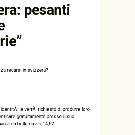
era: pesanti
e
rie
”
nza recarsi in svizzera?
’identitÃ le verrÃ richiesto di produrre loro
enticare gratuitamente presso il suo
rca da bollo da â‚¬ 14,62.