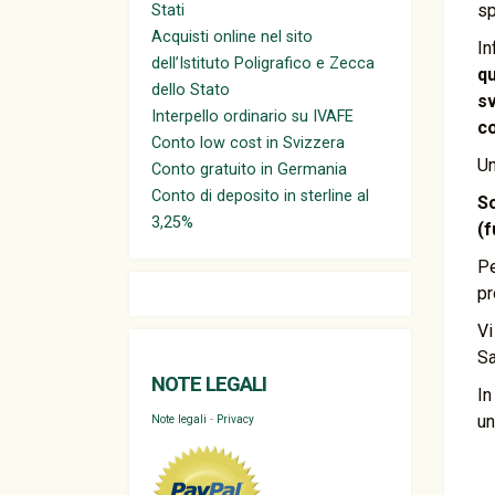
sp
Stati
Acquisti online nel sito
In
dell’Istituto Poligrafico e Zecca
q
dello Stato
s
Interpello ordinario su IVAFE
co
Conto low cost in Svizzera
Un
Conto gratuito in Germania
Conto di deposito in sterline al
So
3,25%
(f
Pe
pr
Vi
Sa
NOTE LEGALI
In
un
Note legali
-
Privacy