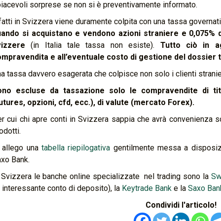
iacevoli sorprese se non si è preventivamente informato.
fatti in Svizzera viene duramente colpita con una tassa governativ
uando si acquistano e vendono azioni straniere e 0,075% 
vizzere
(in Italia tale tassa non esiste).
Tutto ciò in a
mpravendita e all’eventuale costo di gestione del dossier ti
a tassa davvero esagerata che colpisce non solo i clienti stranier
no escluse da tassazione solo le compravendite di titoli
utures, opzioni, cfd, ecc.), di valute (mercato Forex).
r cui chi apre conti in Svizzera sappia che avrà convenienza s
odotti.
 allego una
tabella riepilogativa
gentilmente messa a disposizio
xo Bank.
 Svizzera le banche online specializzate nel trading sono la
Sw
 interessante conto di deposito), la
Keytrade Bank
e la
Saxo Ban
Condividi l'articolo!