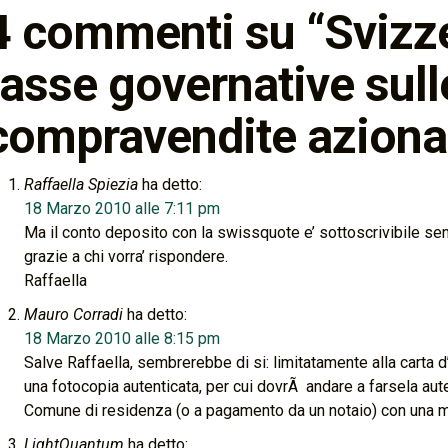
4 commenti su “
Svizz
tasse governative sull
compravendite aziona
Raffaella Spiezia
ha detto:
18 Marzo 2010 alle 7:11 pm
Ma il conto deposito con la swissquote e’ sottoscrivibile se
grazie a chi vorra’ rispondere.
Raffaella
Mauro Corradi
ha detto:
18 Marzo 2010 alle 8:15 pm
Salve Raffaella, sembrerebbe di si: limitatamente alla carta d
una fotocopia autenticata, per cui dovrÃ andare a farsela aut
Comune di residenza (o a pagamento da un notaio) con una ma
LightQuantum
ha detto: