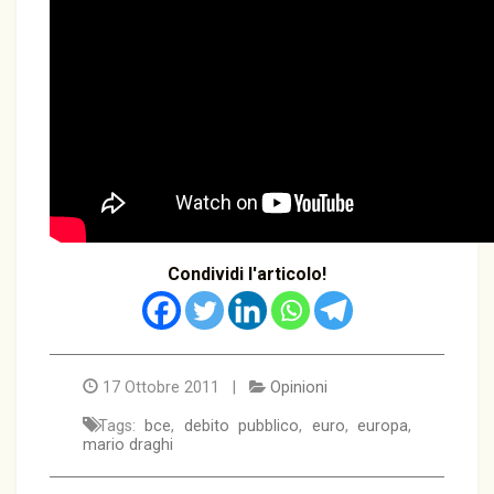
Condividi l'articolo!
17 Ottobre 2011 |
Opinioni
Tags:
bce
,
debito pubblico
,
euro
,
europa
,
mario draghi