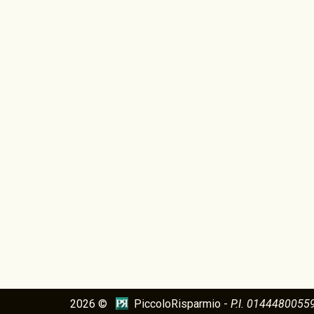
2026 ©
PiccoloRisparmio -
P.I. 0144480055