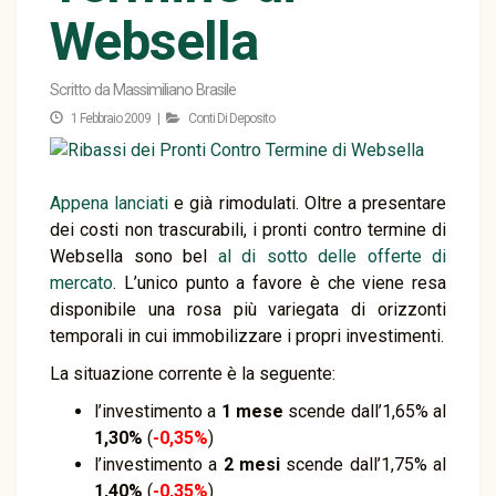
Websella
Scritto da
Massimiliano Brasile
1 Febbraio 2009 |
Conti Di Deposito
Appena lanciati
e già rimodulati. Oltre a presentare
dei costi non trascurabili, i pronti contro termine di
Websella sono bel
al di sotto delle offerte di
mercato
. L’unico punto a favore è che viene resa
disponibile una rosa più variegata di orizzonti
temporali in cui immobilizzare i propri investimenti.
La situazione corrente è la seguente:
l’investimento a
1 mese
scende dall’1,65% al
1,30%
(
-0,35%
)
l’investimento a
2 mesi
scende dall’1,75% al
1,40%
(
-0,35%
)