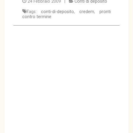
24 Febbraio 2009 |
Conti di deposito
Tags:
conti-di-deposito
,
credem
,
pronti
contro termine