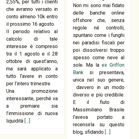
2,55%, per tutti i clienti
Non mi sono mai fidato
che avranno versato in
delle banche online
conto almeno 10k entro
offshore che, senza
il prossimo 16 agosto.
regole né controlli,
Il periodo relativo al
spuntano come i funghi
calcolo di tale
nei paradisi fiscali per
interesse è compreso
poi dissolversi troppo
tra il 1 agosto e il 28
spesso come neve al
ottobre di quest’anno,
sole. Ma la
ex Griffon
ma sarà applicato a
Bank
si presentava,
tutto l’avere in conto
unica nel suo genere,
per l’intero trimestre.
davvero in un modo
Una promozione
diverso e più credibile.
interessante, perché va
E il fiuto di
a premiare sia
Massimiliano Brasile
l’immissione di nuova
l’aveva portato a
liquidità
[…]
recensirla su questo
blog, sfidando
[…]