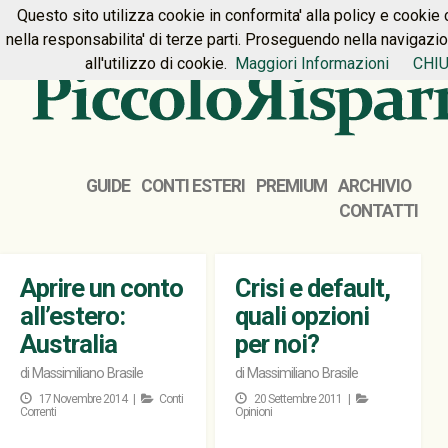
Questo sito utilizza cookie in conformita' alla policy e cookie 
HOME
PREMIUM
CONTATTI
nella responsabilita' di terze parti. Proseguendo nella navigazi
all'utilizzo di cookie.
Maggiori Informazioni
CHIU
GUIDE
CONTI ESTERI
PREMIUM
ARCHIVIO
CONTATTI
Aprire un conto
Crisi e default,
all’estero:
quali opzioni
Australia
per noi?
di
Massimiliano Brasile
di
Massimiliano Brasile
17 Novembre 2014 |
Conti
20 Settembre 2011 |
Correnti
Opinioni