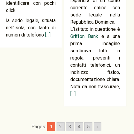
l’apertura di un conto
identificare con pochi
corrente online con
click:
sede legale nella
la sede legale, situata
Repubblica Dominica.
nell’isola, con tanto di
L’istituto in questione è
numeri di telefono
[…]
Griffon Bank
e a una
prima indagine
sembrava tutto in
regola: presenti i
contatti telefonici, un
indirizzo fisico,
documentazione chiara.
Nota da non trascurare,
[…]
Pages:
1
2
3
4
5
»