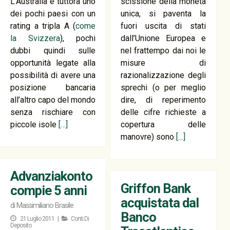
L’Australia è tuttora uno
scissione della moneta
dei pochi paesi con un
unica, si paventa la
rating a tripla A (
come
fuori uscita di stati
la Svizzera
), pochi
dall’Unione Europea e
dubbi quindi sulle
nel frattempo dai noi le
opportunità legate alla
misure di
possibilità di avere una
razionalizzazione degli
posizione bancaria
sprechi (o per meglio
all’altro capo del mondo
dire, di reperimento
senza rischiare con
delle cifre richieste a
piccole isole
[…]
copertura delle
manovre) sono
[…]
Advanziakonto
Griffon Bank
compie 5 anni
acquistata dal
di
Massimiliano Brasile
Banco
21 Luglio 2011 |
Conti Di
Deposito