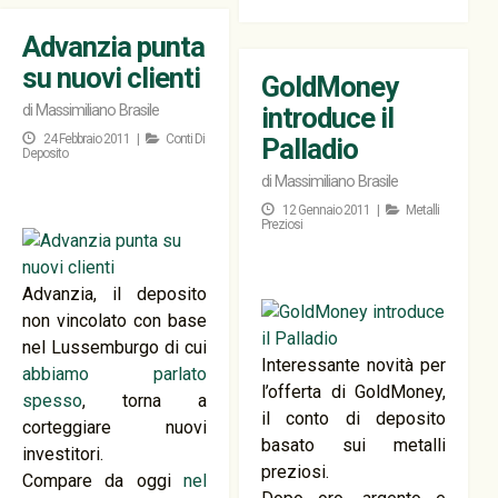
Advanzia punta
su nuovi clienti
GoldMoney
di
Massimiliano Brasile
introduce il
24 Febbraio 2011 |
Conti Di
Palladio
Deposito
di
Massimiliano Brasile
12 Gennaio 2011 |
Metalli
Preziosi
Advanzia, il deposito
non vincolato con base
nel Lussemburgo di cui
Interessante novità per
abbiamo parlato
l’offerta di GoldMoney,
spesso
, torna a
il conto di deposito
corteggiare nuovi
basato sui metalli
investitori.
preziosi.
Compare da oggi
nel