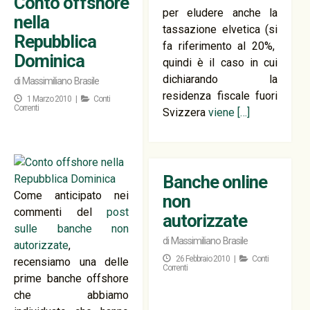
Conto offshore
per eludere anche la
nella
tassazione elvetica (si
Repubblica
fa riferimento al 20%,
Dominica
quindi è il caso in cui
dichiarando la
di
Massimiliano Brasile
residenza fiscale fuori
1 Marzo 2010 |
Conti
Correnti
Svizzera
viene
[…]
Banche online
Come anticipato nei
non
commenti del
post
autorizzate
sulle banche non
di
Massimiliano Brasile
autorizzate
,
26 Febbraio 2010 |
Conti
recensiamo una delle
Correnti
prime banche offshore
che abbiamo