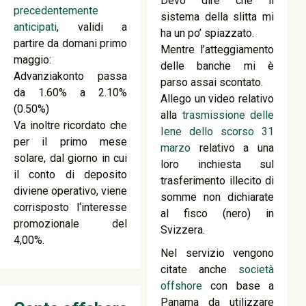
Devo dire che il
precedentemente
sistema della slitta mi
anticipati
, validi a
ha un po’ spiazzato.
partire da domani primo
Mentre l’atteggiamento
maggio:
delle banche mi è
Advanziakonto passa
parso assai scontato.
da 1.60% a 2.10%
Allego un video relativo
(0.50%)
alla
trasmissione delle
Va inoltre ricordato che
Iene dello scorso 31
per il primo mese
marzo
relativo a una
solare, dal giorno in cui
loro inchiesta sul
il conto di deposito
trasferimento illecito di
diviene operativo, viene
somme non dichiarate
corrisposto l‘interesse
al fisco (nero) in
promozionale del
Svizzera.
4,00%.
Nel servizio vengono
citate anche
società
offshore
con base a
Panama da utilizzare