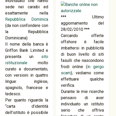
individuato che hanno
sede nei caraibi ed
esattamente nella
*** Ultimo
Repubblica Dominica
aggiornamento del
(da non confondere con
28/02/2010 ***
la Repubblica
Cercando offerte
Dominicana).
offshore è facile
Il nome della banca è
imbattersi in pubblicità
Griffon Bank Limited e
di buon livello di siti
presenta un
sito
fasulli che nascondono
istituzionale
molto
frodi online (
in gergo
curato e documentato,
scam
); vediamo come
con versioni in quattro
effettuare qualche
lingue: inglese,
verifica.
spagnolo, francese e
Durante le mie ricerche
tedesco.
pensavo di aver
Per quanto riguarda la
individuato un istituto
“carta d’identità
serio che offriva
dell’istituto è possibile