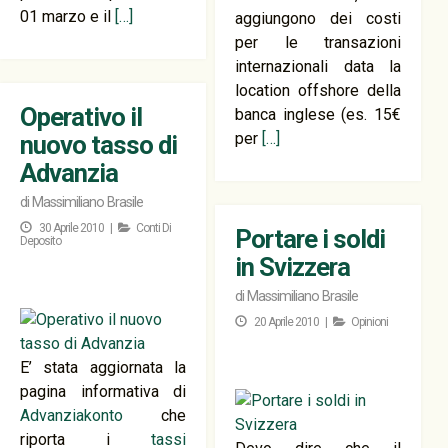
01 marzo e il
[…]
aggiungono dei costi
per le transazioni
internazionali data la
location offshore della
Operativo il
banca inglese (es. 15€
per
[…]
nuovo tasso di
Advanzia
di
Massimiliano Brasile
30 Aprile 2010 |
Conti Di
Portare i soldi
Deposito
in Svizzera
di
Massimiliano Brasile
20 Aprile 2010 |
Opinioni
E’ stata aggiornata la
pagina informativa di
Advanziakonto
che
riporta i
tassi