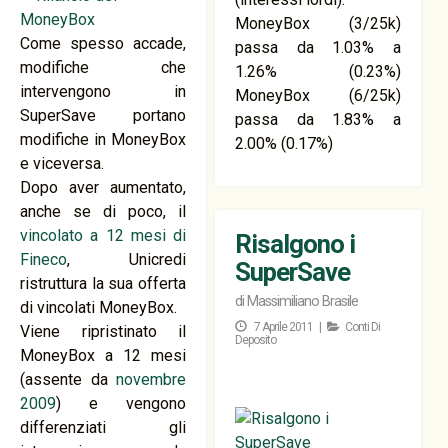
MoneyBox (3/25k)
Come spesso accade,
passa da 1.03% a
modifiche che
1.26% (0.23%)
intervengono in
MoneyBox (6/25k)
SuperSave portano
passa da 1.83% a
modifiche in MoneyBox
2.00% (0.17%)
e viceversa.
Dopo aver aumentato,
anche se di poco, il
vincolato a 12 mesi di
Risalgono i
Fineco
, Unicredi
SuperSave
ristruttura la sua offerta
di
Massimiliano Brasile
di vincolati MoneyBox.
7 Aprile 2011 |
Conti Di
Viene ripristinato il
Deposito
MoneyBox a 12 mesi
(assente da
novembre
2009
) e vengono
differenziati gli