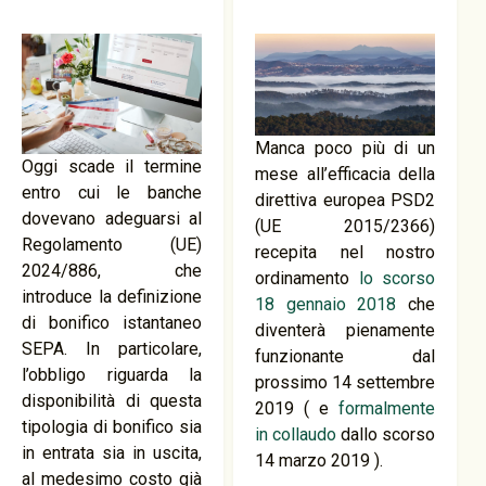
Manca poco più di un
Oggi scade il termine
mese all’efficacia della
entro cui le banche
direttiva europea PSD2
dovevano adeguarsi al
(UE 2015/2366)
Regolamento (UE)
recepita nel nostro
2024/886, che
ordinamento
lo scorso
introduce la definizione
18 gennaio 2018
che
di bonifico istantaneo
diventerà pienamente
SEPA. In particolare,
funzionante dal
l’obbligo riguarda la
prossimo 14 settembre
disponibilità di questa
2019 ( e
formalmente
tipologia di bonifico sia
in collaudo
dallo scorso
in entrata sia in uscita,
14 marzo 2019 ).
al medesimo costo già