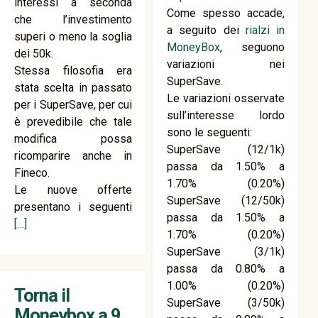
interessi a seconda
Come spesso accade,
che l’investimento
a seguito dei
rialzi in
superi o meno la soglia
MoneyBox
, seguono
dei 50k.
variazioni nei
Stessa filosofia era
SuperSave.
stata scelta in passato
Le variazioni osservate
per i SuperSave, per cui
sull’interesse lordo
è prevedibile che tale
sono le seguenti:
modifica possa
SuperSave (12/1k)
ricomparire anche in
passa da 1.50% a
Fineco.
1.70% (0.20%)
Le nuove offerte
SuperSave (12/50k)
presentano i seguenti
passa da 1.50% a
[…]
1.70% (0.20%)
SuperSave (3/1k)
passa da 0.80% a
1.00% (0.20%)
Torna il
SuperSave (3/50k)
Moneybox a 9