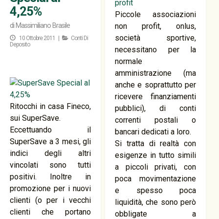
4,25%
Piccole associazioni
di
Massimiliano Brasile
non profit, onlus,
società sportive,
10 Ottobre 2011 |
Conti Di
Deposito
necessitano per la
normale
amministrazione (ma
anche e soprattutto per
ricevere finanziamenti
Ritocchi in casa Fineco,
pubblici), di conti
sui SuperSave.
correnti postali o
Eccettuando il
bancari dedicati a loro.
SuperSave a 3 mesi, gli
Si tratta di realtà con
indici degli altri
esigenze in tutto simili
vincolati sono tutti
a piccoli privati, con
positivi. Inoltre in
poca movimentazione
promozione per i nuovi
e spesso poca
clienti (o per i vecchi
liquidità, che sono però
clienti che portano
obbligate a