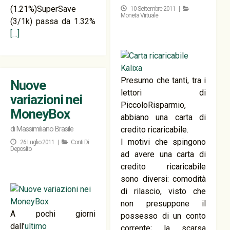
(1.21%)SuperSave
10 Settembre 2011 |
Moneta Virtuale
(3/1k) passa da 1.32%
[…]
Presumo che tanti, tra i
Nuove
lettori di
variazioni nei
PiccoloRisparmio,
MoneyBox
abbiano una carta di
di
Massimiliano Brasile
credito ricaricabile.
I motivi che spingono
26 Luglio 2011 |
Conti Di
Deposito
ad avere una carta di
credito ricaricabile
sono diversi: comodità
di rilascio, visto che
non presuppone il
A pochi giorni
possesso di un conto
dall’
ultimo
corrente; la scarsa