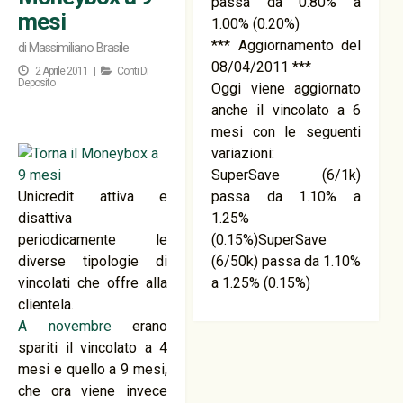
passa da 0.80% a
mesi
1.00% (0.20%)
*** Aggiornamento del
di
Massimiliano Brasile
08/04/2011 ***
2 Aprile 2011 |
Conti Di
Deposito
Oggi viene aggiornato
anche il vincolato a 6
mesi con le seguenti
variazioni:
SuperSave (6/1k)
Unicredit attiva e
passa da 1.10% a
disattiva
1.25%
periodicamente le
(0.15%)SuperSave
diverse tipologie di
(6/50k) passa da 1.10%
vincolati che offre alla
a 1.25% (0.15%)
clientela.
A novembre
erano
spariti il vincolato a 4
mesi e quello a 9 mesi,
che ora viene invece