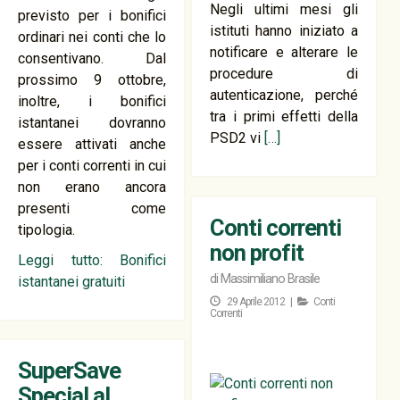
Negli ultimi mesi gli
previsto per i bonifici
istituti hanno iniziato a
ordinari nei conti che lo
notificare e alterare le
consentivano. Dal
procedure di
prossimo 9 ottobre,
autenticazione, perché
inoltre, i bonifici
tra i primi effetti della
istantanei dovranno
PSD2 vi
[…]
essere attivati anche
per i conti correnti in cui
non erano ancora
presenti come
Conti correnti
tipologia.
non profit
Leggi tutto: Bonifici
di
Massimiliano Brasile
istantanei gratuiti
29 Aprile 2012 |
Conti
Correnti
SuperSave
Special al