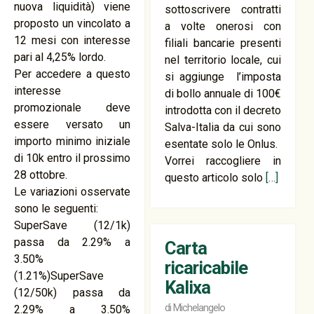
nuova liquidità) viene
sottoscrivere contratti
proposto un vincolato a
a volte onerosi con
12 mesi con interesse
filiali bancarie presenti
pari al 4,25% lordo.
nel territorio locale, cui
Per accedere a questo
si aggiunge l’imposta
interesse
di bollo annuale di 100€
promozionale deve
introdotta con il decreto
essere versato un
Salva-Italia da cui sono
importo minimo iniziale
esentate solo le Onlus.
di 10k entro il prossimo
Vorrei raccogliere in
28 ottobre.
questo articolo solo
[…]
Le variazioni osservate
sono le seguenti:
SuperSave (12/1k)
passa da 2.29% a
Carta
3.50%
ricaricabile
(1.21%)SuperSave
Kalixa
(12/50k) passa da
di
Michelangelo
2.29% a 3.50%