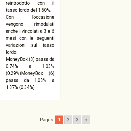
reintrodotto con il
tasso lordo del 1.60%.
Con l’occasione
vengono rimodulati
anche i vincolati a 3 e 6
mesi con le seguenti
variazioni sul tasso
lordo:
MoneyBox (3) passa da
0.74% a 1.03%
(0.29%)MoneyBox (6)
passa da 1.03% a
1.37% (0.34%)
Pages:
1
2
3
»