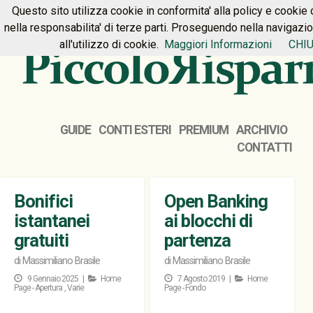
Questo sito utilizza cookie in conformita' alla policy e cookie 
HOME
PREMIUM
CONTATTI
nella responsabilita' di terze parti. Proseguendo nella navigazi
all'utilizzo di cookie.
Maggiori Informazioni
CHIU
GUIDE
CONTI ESTERI
PREMIUM
ARCHIVIO
CONTATTI
Bonifici
Open Banking
istantanei
ai blocchi di
gratuiti
partenza
di
Massimiliano Brasile
di
Massimiliano Brasile
9 Gennaio 2025 |
Home
7 Agosto 2019 |
Home
Page - Apertura
,
Varie
Page - Fondo