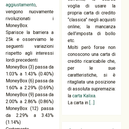
aggiustamento
,
voglia di usare la
vengono nuovamente
propria carta di credito
rivoluzionati i
“classica” negli acquisti
MoneyBox.
online; la mancanza
Sparisce la barriera a
dell’imposta di bollo
25k e osserviamo le
etc.
seguenti variazioni
Molti però forse non
rispetto agli interessi
conoscono una carta di
lordi precedenti:
credito ricaricabile che,
MoneyBox (3) passa da
per le sue
1.03% a 1.43% (0.40%)
caratteristiche, si è
MoneyBox (6) passa da
ritagliata una posizione
1.60% a 2.29% (0.69%)
di assoluta supremazia:
MoneyBox (9) passa da
la
carta Kalixa
.
2.00% a 2.86% (0.86%)
La carta in
[…]
MoneyBox (12) passa
da 2.29% a 3.43%
(1.14%)