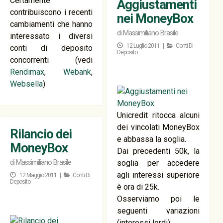
Certamente
Aggiustamenti
contribuiscono i recenti
nei MoneyBox
cambiamenti che hanno
di
Massimiliano Brasile
interessato i diversi
12 Luglio 2011 |
Conti Di
conti di deposito
Deposito
concorrenti (vedi
Rendimax
,
Webank
,
Websella
)
Unicredit ritocca alcuni
dei vincolati MoneyBox
Rilancio dei
e abbassa la soglia.
MoneyBox
Dai precedenti 50k, la
di
Massimiliano Brasile
soglia per accedere
agli interessi superiore
12 Maggio 2011 |
Conti Di
Deposito
è ora di 25k.
Osserviamo poi le
seguenti variazioni
(interessi lordi):