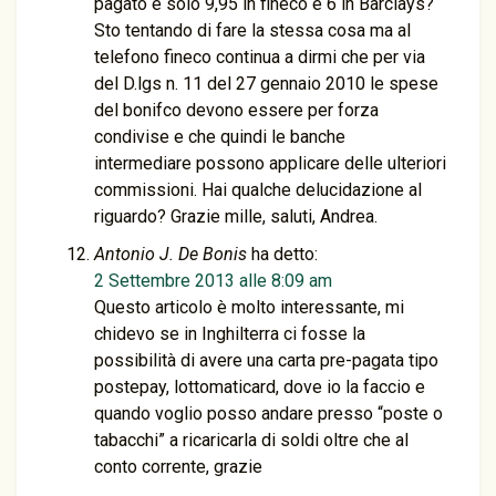
pagato è solo 9,95 in fineco e 6 in Barclays?
Sto tentando di fare la stessa cosa ma al
telefono fineco continua a dirmi che per via
del D.lgs n. 11 del 27 gennaio 2010 le spese
del bonifco devono essere per forza
condivise e che quindi le banche
intermediare possono applicare delle ulteriori
commissioni. Hai qualche delucidazione al
riguardo? Grazie mille, saluti, Andrea.
Antonio J. De Bonis
ha detto:
2 Settembre 2013 alle 8:09 am
Questo articolo è molto interessante, mi
chidevo se in Inghilterra ci fosse la
possibilità di avere una carta pre-pagata tipo
postepay, lottomaticard, dove io la faccio e
quando voglio posso andare presso “poste o
tabacchi” a ricaricarla di soldi oltre che al
conto corrente, grazie