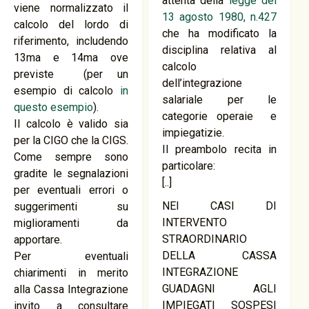
attenta della
legge del
viene normalizzato il
13 agosto 1980, n.427
calcolo del lordo di
che ha modificato la
riferimento, includendo
disciplina relativa al
13ma e 14ma ove
calcolo
previste (per un
dell’integrazione
esempio di calcolo
in
salariale per le
questo esempio
).
categorie operaie e
Il calcolo è valido sia
impiegatizie.
per la CIGO che la CIGS.
Il preambolo recita in
Come sempre sono
particolare:
gradite le segnalazioni
[..]
per eventuali errori o
NEI CASI DI
suggerimenti su
INTERVENTO
miglioramenti da
STRAORDINARIO
apportare.
DELLA CASSA
Per eventuali
INTEGRAZIONE
chiarimenti in merito
GUADAGNI AGLI
alla Cassa Integrazione
IMPIEGATI SOSPESI
invito a consultare