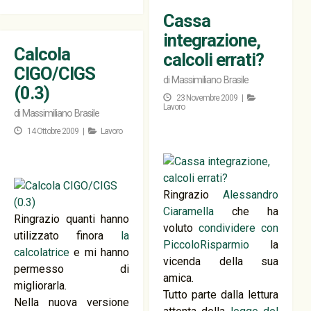
Cassa
integrazione,
Calcola
calcoli errati?
CIGO/CIGS
di
Massimiliano Brasile
(0.3)
23 Novembre 2009 |
Lavoro
di
Massimiliano Brasile
14 Ottobre 2009 |
Lavoro
Ringrazio
Alessandro
Ciaramella
che ha
Ringrazio quanti hanno
voluto
condividere con
utilizzato finora
la
PiccoloRisparmio
la
calcolatrice
e mi hanno
vicenda della sua
permesso di
amica.
migliorarla.
Tutto parte dalla lettura
Nella nuova versione