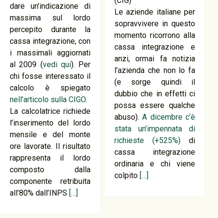
(CIG)
dare un’indicazione di
Le aziende italiane per
massima sul lordo
sopravvivere in questo
percepito durante la
momento ricorrono alla
cassa integrazione, con
cassa integrazione e
i massimali aggiornati
anzi, ormai fa notizia
al 2009 (
vedi qui
). Per
l’azienda che non lo fa
chi fosse interessato il
(e sorge quindi il
calcolo è spiegato
dubbio che in effetti ci
nell’articolo sulla CIGO
.
possa essere qualche
La calcolatrice richiede
abuso).
A dicembre c’è
l’inserimento del lordo
stata un’impennata di
mensile e del monte
richieste (+525%)
di
ore lavorate. Il risultato
cassa integrazione
rappresenta il lordo
ordinaria e chi viene
composto dalla
colpito
[…]
componente retribuita
all’80% dall’INPS
[…]