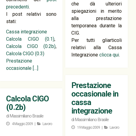
che dà ulteriori
precedenti
.
spiegazioni in merito
I post relativi sono
alla prestazione
stati:
temporanea durante la
Cassa integrazione
CIG.
Calcola CIGO (0.1)
,
Per tutti gliarticoli
Calcola CIGO (0.2b)
,
relativi alla Cassa
Calcola CIGO (0.3)
Integrazione
clicca qui
.
Prestazione
occasionale
[…]
Prestazione
occasionale in
Calcola CIGO
cassa
(0.2b)
integrazione
di
Massimiliano Brasile
di
Massimiliano Brasile
4 Maggio 2009 |
Lavoro
19 Maggio 2009 |
Lavoro