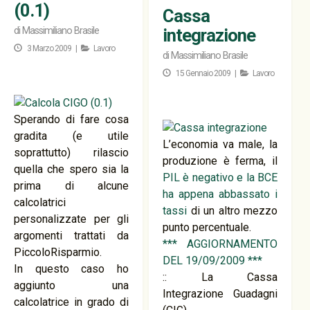
(0.1)
Cassa
di
Massimiliano Brasile
integrazione
3 Marzo 2009 |
Lavoro
di
Massimiliano Brasile
15 Gennaio 2009 |
Lavoro
Sperando di fare cosa
gradita (e utile
L’economia va male, la
soprattutto) rilascio
produzione è ferma, il
quella che spero sia la
PIL è negativo e la BCE
prima di alcune
ha appena abbassato i
calcolatrici
tassi
di un altro mezzo
personalizzate per gli
punto percentuale.
argomenti trattati da
*** AGGIORNAMENTO
PiccoloRisparmio.
DEL 19/09/2009 ***
In questo caso ho
:: La Cassa
aggiunto una
Integrazione Guadagni
calcolatrice in grado di