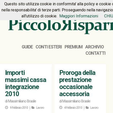
Questo sito utilizza cookie in conformita' alla policy e cookie 
HOME
PREMIUM
CONTATTI
nella responsabilita' di terze parti. Proseguendo nella navigazi
all'utilizzo di cookie.
Maggiori Informazioni
CHIU
GUIDE
CONTI ESTERI
PREMIUM
ARCHIVIO
CONTATTI
Importi
Proroga della
massimi cassa
prestazione
integrazione
occasionale
2010
accessoria
di
Massimiliano Brasile
di
Massimiliano Brasile
9 Febbraio 2010 |
Lavoro
4 Febbraio 2010 |
Lavoro