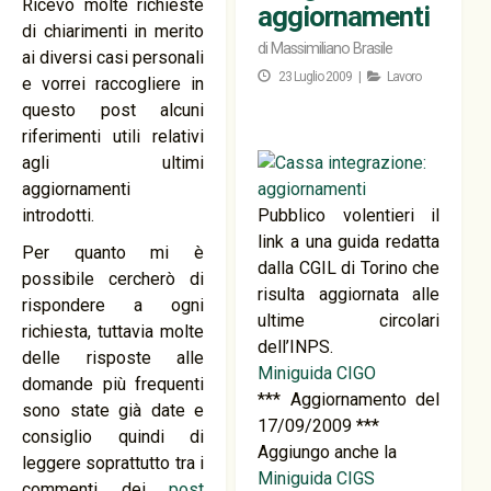
Ricevo molte richieste
aggiornamenti
di chiarimenti in merito
di
Massimiliano Brasile
ai diversi casi personali
23 Luglio 2009 |
Lavoro
e vorrei raccogliere in
questo post alcuni
riferimenti utili relativi
agli ultimi
aggiornamenti
introdotti.
Pubblico volentieri il
link a una guida redatta
Per quanto mi è
dalla CGIL di Torino che
possibile cercherò di
risulta aggiornata alle
rispondere a ogni
ultime circolari
richiesta, tuttavia molte
dell’INPS.
delle risposte alle
Miniguida CIGO
domande più frequenti
*** Aggiornamento del
sono state già date e
17/09/2009 ***
consiglio quindi di
Aggiungo anche la
leggere soprattutto tra i
Miniguida CIGS
commenti dei
post