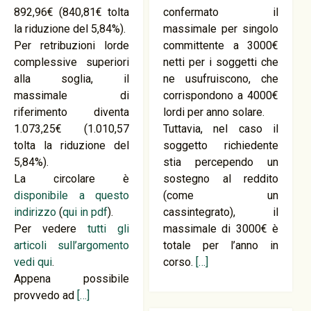
892,96€ (840,81€ tolta
confermato il
la riduzione del 5,84%).
massimale per singolo
Per retribuzioni lorde
committente a 3000€
complessive superiori
netti per i soggetti che
alla soglia, il
ne usufruiscono, che
massimale di
corrispondono a 4000€
riferimento diventa
lordi per anno solare.
1.073,25€ (1.010,57
Tuttavia, nel caso il
tolta la riduzione del
soggetto richiedente
5,84%).
stia percependo un
La circolare è
sostegno al reddito
disponibile a questo
(come un
indirizzo
(
qui in pdf
).
cassintegrato), il
Per vedere
tutti gli
massimale di 3000€ è
articoli sull’argomento
totale per l’anno in
vedi qui
.
corso.
[…]
Appena possibile
provvedo ad
[…]