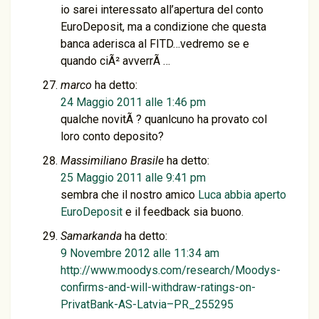
io sarei interessato all’apertura del conto
EuroDeposit, ma a condizione che questa
banca aderisca al FITD…vedremo se e
quando ciÃ² avverrÃ …
marco
ha detto:
24 Maggio 2011 alle 1:46 pm
qualche novitÃ ? quanlcuno ha provato col
loro conto deposito?
Massimiliano Brasile
ha detto:
25 Maggio 2011 alle 9:41 pm
sembra che il nostro amico
Luca abbia aperto
EuroDeposit
e il feedback sia buono.
Samarkanda
ha detto:
9 Novembre 2012 alle 11:34 am
http://www.moodys.com/research/Moodys-
confirms-and-will-withdraw-ratings-on-
PrivatBank-AS-Latvia–PR_255295