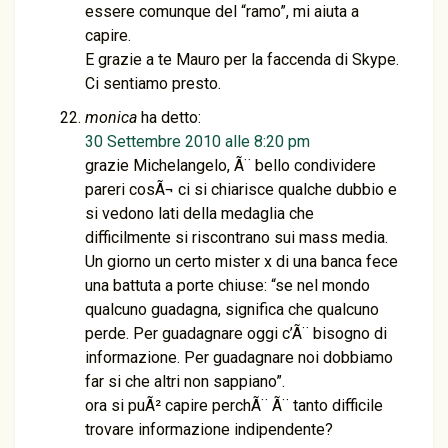
essere comunque del “ramo”, mi aiuta a
capire.
E grazie a te Mauro per la faccenda di Skype.
Ci sentiamo presto.
monica
ha detto:
30 Settembre 2010 alle 8:20 pm
grazie Michelangelo, Ã¨ bello condividere
pareri cosÃ¬ ci si chiarisce qualche dubbio e
si vedono lati della medaglia che
difficilmente si riscontrano sui mass media.
Un giorno un certo mister x di una banca fece
una battuta a porte chiuse: “se nel mondo
qualcuno guadagna, significa che qualcuno
perde. Per guadagnare oggi c’Ã¨ bisogno di
informazione. Per guadagnare noi dobbiamo
far si che altri non sappiano”.
ora si puÃ² capire perchÃ¨ Ã¨ tanto difficile
trovare informazione indipendente?