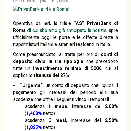
1 Giugno 2010 |
Conti Di Deposito
Operativa da ieri, la filiale
“AS” PrivatBank di
Roma
di cui abbiamo già anticipato la notizia
, apre
ufficialmente oggi le porte e le offerte dirette a
risparmiatori italiani e stranieri residenti in Italia.
Come preannunciato, si tratta per ora di
conti di
deposito divisi in tre tipologie
: che prevedono
tutte un
investimento minimo di 500€
, cui si
applica la
ritenuta del 27%
:
“Urgente”
, un conto di deposito che liquida il
pagamento gli interessi del periodo alla sua
scadenza che offre i seguenti vincoli temporali
scadenza
1 mese
, interesse del
2,00%
(
1,460%
netto)
scadenza
3 mesi
, interesse del
2,50%
(
1,825%
netto)