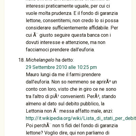
interessi praticamente uguale, per cui ci
vuole molta prudenza. E il fondo di garanzia
lettone, consentitemi, non credo lo si possa
considerare sufficientemente affidabile. Per
cui Ã¨ giusto seguire questa banca con i
dovuti interesse e attenzione, ma non
facciamoci prendere dall’euforia.
Michelangelo
ha detto:
29 Settembre 2010 alle 10:25 pm
Mauro lungi da me il farmi prendere
dall’euforia. Non so nemmeno se aprirÃ² un
conto con loro, visto che in giro ce ne sono
tra l’altro di piÃ¹ convenienti. PerÃ², stando
almeno al dato sul debito pubblico, la
Lettonia non Ã¨ messa affatto male, anzi:
http://it.wikipedia.org/wiki/Lista_di_stati_per_deb
Poi perchÃ¨ non ti fidi del fondo di garanzia
lettone? Voglio dire, qui non parliamo di