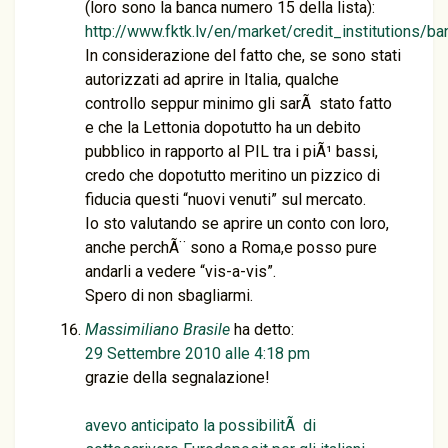
(loro sono la banca numero 15 della lista):
http://www.fktk.lv/en/market/credit_institutions/ba
In considerazione del fatto che, se sono stati
autorizzati ad aprire in Italia, qualche
controllo seppur minimo gli sarÃ stato fatto
e che la Lettonia dopotutto ha un debito
pubblico in rapporto al PIL tra i piÃ¹ bassi,
credo che dopotutto meritino un pizzico di
fiducia questi “nuovi venuti” sul mercato.
Io sto valutando se aprire un conto con loro,
anche perchÃ¨ sono a Roma,e posso pure
andarli a vedere “vis-a-vis”.
Spero di non sbagliarmi.
Massimiliano Brasile
ha detto:
29 Settembre 2010 alle 4:18 pm
grazie della segnalazione!
avevo anticipato la possibilitÃ di