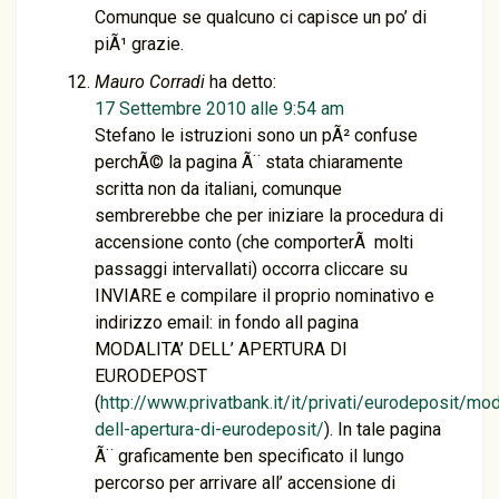
Comunque se qualcuno ci capisce un po’ di
piÃ¹ grazie.
Mauro Corradi
ha detto:
17 Settembre 2010 alle 9:54 am
Stefano le istruzioni sono un pÃ² confuse
perchÃ© la pagina Ã¨ stata chiaramente
scritta non da italiani, comunque
sembrerebbe che per iniziare la procedura di
accensione conto (che comporterÃ molti
passaggi intervallati) occorra cliccare su
INVIARE e compilare il proprio nominativo e
indirizzo email: in fondo all pagina
MODALITA’ DELL’ APERTURA DI
EURODEPOST
(
http://www.privatbank.it/it/privati/eurodeposit/mod
dell-apertura-di-eurodeposit/
). In tale pagina
Ã¨ graficamente ben specificato il lungo
percorso per arrivare all’ accensione di