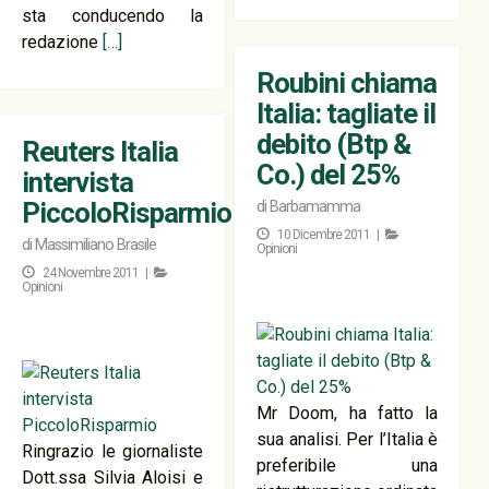
sta conducendo la
redazione
[…]
Roubini chiama
Italia: tagliate il
debito (Btp &
Reuters Italia
Co.) del 25%
intervista
PiccoloRisparmio
di
Barbamamma
10 Dicembre 2011 |
di
Massimiliano Brasile
Opinioni
24 Novembre 2011 |
Opinioni
Mr Doom, ha fatto la
sua analisi. Per l’Italia è
Ringrazio le giornaliste
preferibile una
Dott.ssa Silvia Aloisi e