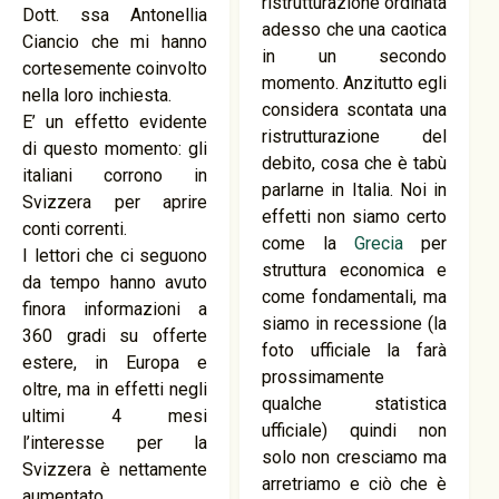
ristrutturazione ordinata
Dott. ssa Antonellia
adesso che una caotica
Ciancio che mi hanno
in un secondo
cortesemente coinvolto
momento. Anzitutto egli
nella loro inchiesta.
considera scontata una
E’ un effetto evidente
ristrutturazione del
di questo momento: gli
debito, cosa che è tabù
italiani corrono in
parlarne in Italia. Noi in
Svizzera per aprire
effetti non siamo certo
conti correnti.
come la
Grecia
per
I lettori che ci seguono
struttura economica e
da tempo hanno avuto
come fondamentali, ma
finora informazioni a
siamo in recessione (la
360 gradi su offerte
foto ufficiale la farà
estere, in Europa e
prossimamente
oltre, ma in effetti negli
qualche statistica
ultimi 4 mesi
ufficiale) quindi non
l’interesse per la
solo non cresciamo ma
Svizzera è nettamente
arretriamo e ciò che è
aumentato.