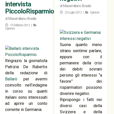
intervista
di
Massimiliano Brasile
PiccoloRisparmio
23 Luglio 2012 |
Opinioni
di
Massimiliano Brasile
15 Febbraio 2012 |
Opinioni
Suona quanto meno
strano sentirne parlare,
eppure con il
Ringrazio la giornalista
permanere della crisi
Patrizia De Rubertis
dei debiti sovrani
della redazione di
persino gli interessi “a
Ballarò
per avermi
favore” dei
coinvolto nell’indagine
risparmiatori possono
in corso su quanti
divenire negativi.
italiani sono interessati
Ripropongo i fatti nei
ad aprire un conto
diversi casi della
corrente in Germania.
Svizzera e della