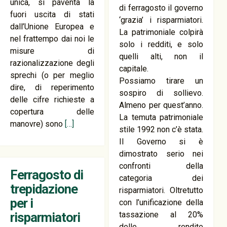
unica, si paventa la
di ferragosto il governo
fuori uscita di stati
‘grazia’ i risparmiatori.
dall’Unione Europea e
La patrimoniale colpirà
nel frattempo dai noi le
solo i redditi, e solo
misure di
quelli alti, non il
razionalizzazione degli
capitale.
sprechi (o per meglio
Possiamo tirare un
dire, di reperimento
sospiro di sollievo.
delle cifre richieste a
Almeno per quest’anno.
copertura delle
La temuta patrimoniale
manovre) sono
[…]
stile 1992 non c’è stata.
Il Governo si è
dimostrato serio nei
confronti della
Ferragosto di
categoria dei
trepidazione
risparmiatori. Oltretutto
per i
con l’unificazione della
risparmiatori
tassazione al 20%
delle rendite