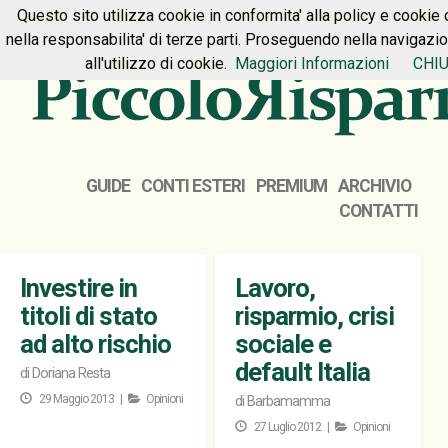
Questo sito utilizza cookie in conformita' alla policy e cookie 
HOME
PREMIUM
CONTATTI
nella responsabilita' di terze parti. Proseguendo nella navigazi
all'utilizzo di cookie.
Maggiori Informazioni
CHIU
GUIDE
CONTI ESTERI
PREMIUM
ARCHIVIO
CONTATTI
Investire in
Lavoro,
titoli di stato
risparmio, crisi
ad alto rischio
sociale e
default Italia
di
Doriana Resta
29 Maggio 2013 |
Opinioni
di
Barbamamma
27 Luglio 2012 |
Opinioni