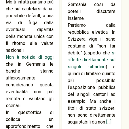
Molti infatti puntano più
Germania così da
che sul cautelarsi da un
poterli discutere
possibile default, a una
insieme.
via di fuga dalla
Partiamo dalla
eventuale dipartita
repubblica elvetica. In
della moneta unica con
Svizzera vige il sano
il ritorno alle valute
costume di “non far
nazionali.
debito” (aspetto che
si
Non è notizia di oggi
riflette direttamente sul
che in Germania le
singolo cittadino
) e
banche stanno
quindi di limitare quanto
ufficiosamente
più possibile
considerando questa
l’esposizione pubblica
eventualità non più
dei singoli cantoni ad
remota e valutano gli
esempio. Ma anche i
scenari.
titoli di stato svizzeri
In quest’ottica si
non sono direttamente
colloca un
acquistabili da non
[…]
approfondimento che