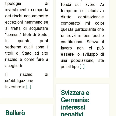
tipologia di
fonda sul lavoro. Ai
investimento comporta
tempi in cui studiavo
dei rischi non ammette
diritto costituzionale
eccezioni, nemmeno se
comparato mi colpì
si tratta di acquistare
questa particolarità che
“comuni” titoli di Stato.
si trova in ben poche
In questo post
costituzioni. Senza il
vedremo quali sono i
lavoro non ci può
titoli di Stato ad alto
essere lo sviluppo di
rischio e come fare a
una popolazione, sta
sceglierli.
poi al tipo
[…]
Il rischio di
un’obbligazione
Investire in
[…]
Svizzera e
Germania:
interessi
Ballarò
negativi