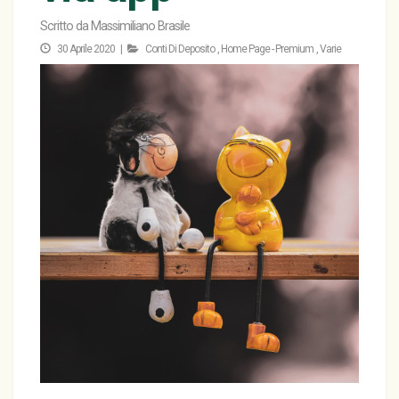
Scritto da
Massimiliano Brasile
30 Aprile 2020 |
Conti Di Deposito
,
Home Page - Premium
,
Varie