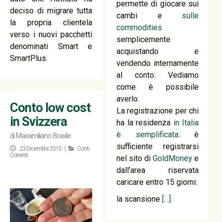
permette di giocare sui
deciso di migrare tutta
cambi e
sulle
la propria clientela
commodities
verso i nuovi pacchetti
semplicemente
denominati Smart e
acquistando e
SmartPlus.
vendendo internamente
al conto. Vediamo
come è possibile
averlo.
Conto low cost
La registrazione per chi
in Svizzera
ha la residenza
in Italia
è semplificata
: è
di
Massimiliano Brasile
sufficiente registrarsi
23 Dicembre 2015 |
Conti
Correnti
nel sito di
GoldMoney
e
dall’area riservata
caricare entro 15 giorni:
la scansione
[…]