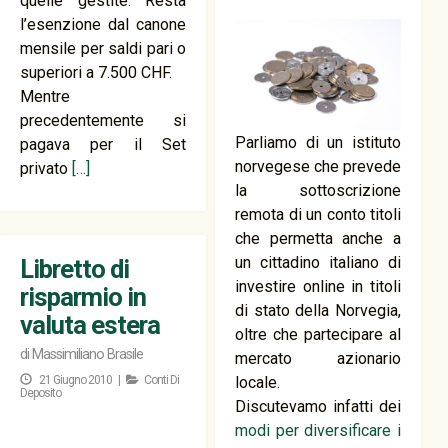
quelle gestite. Resta
l’esenzione dal canone
mensile per saldi pari o
superiori a 7.500 CHF.
Mentre
precedentemente si
Parliamo di un istituto
pagava per il Set
norvegese che prevede
privato
[…]
la sottoscrizione
remota di un conto titoli
che permetta anche a
un cittadino italiano di
Libretto di
investire online in titoli
risparmio in
di stato della Norvegia,
valuta estera
oltre che partecipare al
di
Massimiliano Brasile
mercato azionario
21 Giugno 2010 |
Conti Di
locale.
Deposito
Discutevamo infatti dei
modi per diversificare i