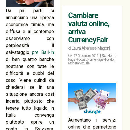
Da più parti ci
Cambiare
annunciano una ripresa
valuta online,
economica timida, ma
arriva
diffusa e al contempo
CurrencyFair
osserviamo con
perplessità il
di
Laura Albanese Magoni
salvataggio
pre Bail-in
17 Dicembre 2015 |
Home
di ben quattro banche
Page - Focus
,
Home Page - Fondo
,
Moneta Virtuale
nostrane con tutte le
difficoltà e dubbi del
caso. Viene quindi da
chiedersi se in una
situazione ancora così
incerta, piuttosto che
tenere tutto liquido in
Italia convenga
Aumentano i servizi
piuttosto aprire un
online che permettono
conto in Svizzera,