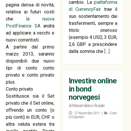
cambio. La
piattaforma
pagina densa di novità,
di CurrencyFair
trae il
relativa ai futuri costi
suo sostentamento dai
che
la nuova
trasferimenti, sempre a
PostFinance SA
andrà
titolo oneroso
ad applicare a vecchi e
(esempio 4 USD, 3 EUR,
nuovi correntisti.
2,6 GBP a prescindere
A partire dal primo
dalla somma che
[…]
marzo 2013, saranno
disponibili due nuovi
tipi di conto: conto
privato e conto privato
Investire online
plus.
in bond
Conto privato
norvegesi
Sostituisce sia il Set
privato che il Set online,
di
Massimiliano Brasile
offrendo un conto (o
27 Novembre 2011 |
Conti
più conti) in EUR, CHF o
Di Deposito
altra valuta estera tra