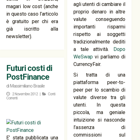
agli utenti di cambiare il
magari low cost (anche
proprio denaro in altre
in questo caso l’articolo
valute conseguendo
è gratuito per chi era
importanti risparmi
già iscritto alla
rispetto ai soggetti
newsletter).
tradizionalmente dediti
a tale attività.
Dopo
WeSwap
vi parliamo di
CurrencyFair.
Futuri costi di
Si tratta di una
PostFinance
piattaforma peer-to-
di
Massimiliano Brasile
peer per lo scambio di
2 Novembre 2012 |
Conti
valute diverse tra gli
Correnti
utenti. In questa
piccola, ma geniale
intuizione si nasconde
l’assenza di
commissioni sul
E’ stata pubblicata una