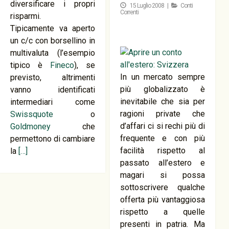
diversificare i propri
15 Luglio 2008 |
Conti
Correnti
risparmi.
Tipicamente va aperto
un c/c con borsellino in
multivaluta (l’esempio
tipico è
Fineco
), se
In un mercato sempre
previsto, altrimenti
più globalizzato è
vanno identificati
inevitabile che sia per
intermediari come
ragioni private che
Swissquote
o
d’affari ci si rechi più di
Goldmoney
che
frequente e con più
permettono di cambiare
facilità rispetto al
la
[…]
passato all’estero e
magari si possa
sottoscrivere qualche
offerta più vantaggiosa
rispetto a quelle
presenti in patria. Ma