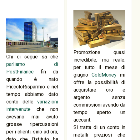
Promozione quasi
Chi ci segue sa che
incredibile, ma reale:
parliamo di
per tutto il mese di
PostFinance
fin da
giugno
GoldMoney
mi
quando è nato
offre la possibilità di
PiccoloRisparmio e nel
acquistare oro e
tempo abbiamo dato
argento senza
conto delle
variazioni
commissioni avendo da
intervenute
che non
tempo aperto un
avevano mai avuto
account.
grosse ripercussioni
Si tratta di un conto in
per i clienti, sino ad ora,
metalli preziosi che
dato che l’istituto ha