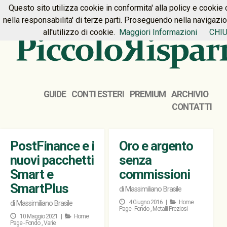
Questo sito utilizza cookie in conformita' alla policy e cookie 
HOME
PREMIUM
CONTATTI
nella responsabilita' di terze parti. Proseguendo nella navigazi
all'utilizzo di cookie.
Maggiori Informazioni
CHIU
GUIDE
CONTI ESTERI
PREMIUM
ARCHIVIO
CONTATTI
PostFinance e i
Oro e argento
nuovi pacchetti
senza
Smart e
commissioni
SmartPlus
di
Massimiliano Brasile
4 Giugno 2016 |
Home
di
Massimiliano Brasile
Page - Fondo
,
Metalli Preziosi
10 Maggio 2021 |
Home
Page - Fondo
,
Varie